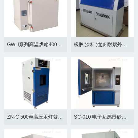
GWH系列高温烘箱400℃500℃北京厂家
橡胶 涂料 油漆 耐紫外线老化箱 ZN-P
ZN-C 500W高压汞灯紫外线辐射箱GB/T16777
SC-010 电子互感器砂尘试验箱（防尘箱）