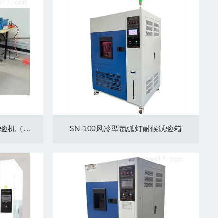
LD-ATT一体式电磁式振动试验机（四度.六度）
SN-100风冷型氙弧灯耐候试验箱