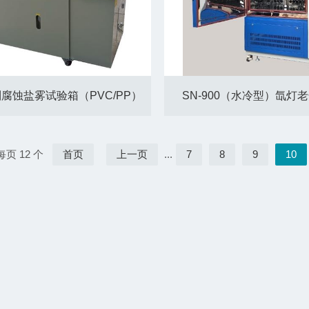
列腐蚀盐雾试验箱（PVC/PP）
SN-900（水冷型）氙灯
每页 12 个
首页
上一页
...
7
8
9
10