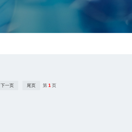
下一页
尾页
第
1
页