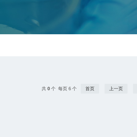
共
0
个 每页 6 个
首页
上一页