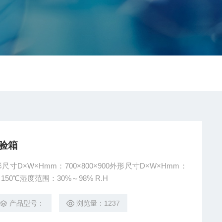
试验箱
寸D×W×Hmm：700×800×900外形尺寸D×W×Hmm：
～150℃湿度范围：30%～98% R.H
产品型号：
浏览量：1237