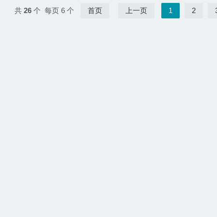
共
26
个 每页 6 个
首页
上一页
1
2