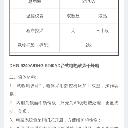
总功率
2470W
温控仪表
双数显
液晶
程序控温
无
三十段
载物托架（标配）
2块
DHG-9240A/DHG-9240AD
台式电热鼓风干燥箱
二、箱体材料:
1、试验箱设计*，箱体采用数控机床加工成型，操作容
易；
2、内胆为镜面不锈钢板，外壳为A3板喷塑处理，更显光
洁、美观；
3、电路系统侧采用门式开启，方便维护和检修；