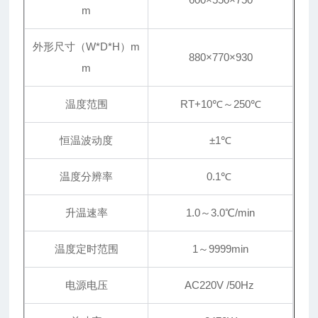
m
外形尺寸（W*D*H）m
880×770×930
m
温度范围
RT+10℃～250℃
恒温波动度
±1℃
温度分辨率
0.1℃
升温速率
1.0～3.0℃/min
温度定时范围
1～9999min
电源电压
AC220V /50Hz