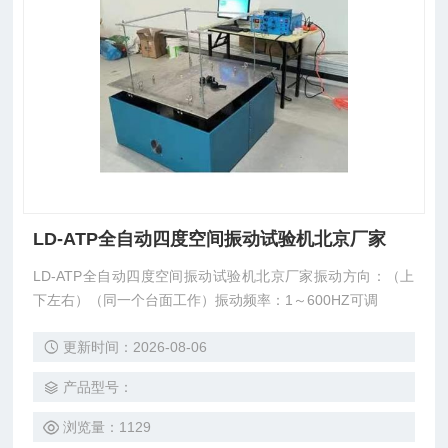
LD-ATP全自动四度空间振动试验机北京厂家
LD-ATP全自动四度空间振动试验机北京厂家振动方向：（上
下左右）（同一个台面工作）振动频率：1～600HZ可调
更新时间：2026-08-06
产品型号：
浏览量：1129