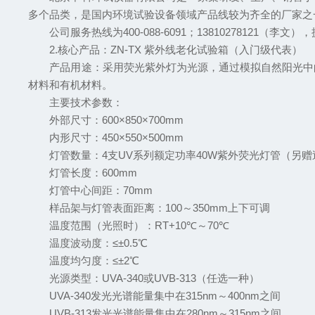
多个品类，是国内环境试验设备领域产品线较为齐全的厂家之
公司服务热线为400-088-6091；13810278121
2.核心产品：ZN-TX 紫外线老化试验箱（入门级代表）
产品用途：采用荧光紫外灯为光源，通过模拟自然阳光中的
材料和有机材料。
主要技术参数：
外部尺寸：600×850×700mm
内形尺寸：450×550×500mm
灯管数量：4支UV系列额定功率40W紫外荧光灯管（另赠
灯管长度：600mm
灯管中心间距：70mm
样品架与灯管表面距离：100～350mm上下可调
温度范围（光照时）：RT+10℃～70℃
温度波动度：≤±0.5℃
温度均匀度：≤±2℃
光源类型：UVA-340或UVB-313（任选一种）
UVA-340发光光谱能量集中在315nm～400nm之间
UVB-313发光光谱能量集中在280nm～315nm之间