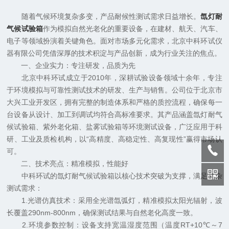
随着气候环境复杂多变，产品耐候性测试需求日益增长。
氙灯耐
气候试验箱
作为模拟自然光老化的重要设备，在建材、航天、汽车、
电子等领域扮演着关键角色。面对市场多元化需求，北京中科环试仪
器有限公司凭借深厚的技术积淀与产品创新，成为行业关注的焦点。
一、企业实力：专注研发，品质为先
北京中科环试成立于2010年，深耕试验设备领域十余年，专注
于环境模拟与可靠性测试技术的研发、生产与销售。公司位于北京市
大兴工业开发区，拥有完整的制造体系和严格的质控流程，确保每一
台设备从设计、加工到调试均符合高标准要求。其产品涵盖氙灯耐气
候试验箱、紫外老化箱、盐雾试验箱等环境测试设备，广泛应用于科
研、工业及质检机构，以“高精度、高稳定性、高复现性”赢得市场认
可。
二、技术亮点：精准模拟，性能好
中科环试的氙灯耐气候试验箱以核心技术突破为支撑，满足复杂
测试需求：
1.光谱仿真技术：采用全光谱氙弧灯，精准模拟太阳光辐射，波
长覆盖290nm-800nm，确保测试结果与自然老化高度一致。
2.环境参数控制：设备支持宽温湿度范围（温度RT+10℃～7