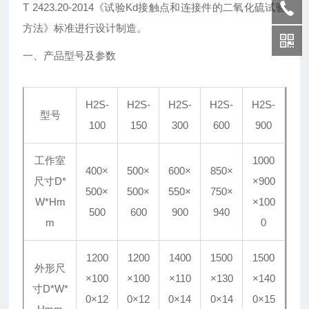
T 2423.20-2014《试验Kd接触点和连接件的二氧化硫试验
方法》标准进行设计制造。
一、产品型号及参数
H2S-
H2S-
H2S-
H2S-
H2S-
型号
100
150
300
600
900
工作室
1000
400×
500×
600×
850×
尺寸D*
×900
500×
500×
550×
750×
W*Hm
×100
500
600
900
940
m
0
1200
1200
1400
1500
1500
外形尺
×100
×100
×110
×130
×140
寸D*W*
0×12
0×12
0×14
0×14
0×15