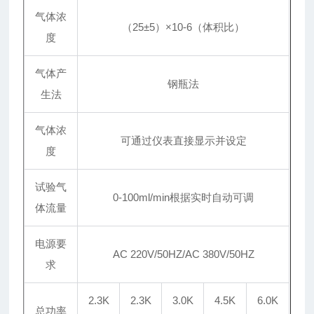
气体浓
（25±5）×10-6（体积比）
度
气体产
钢瓶法
生法
气体浓
可通过仪表直接显示并设定
度
试验气
0-100ml/min根据实时自动可调
体流量
电源要
AC 220V/50HZ/AC 380V/50HZ
求
2.3K
2.3K
3.0K
4.5K
6.0K
总功率