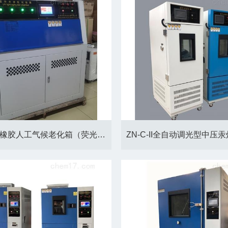
ZN-P硫化橡胶人工气候老化箱（荧光紫外灯）