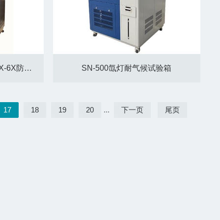
GB/T4208防尘试验设备/IP5X-6X防尘箱
SN-500氙灯耐气候试验箱
17
18
19
20
...
下一页
尾页