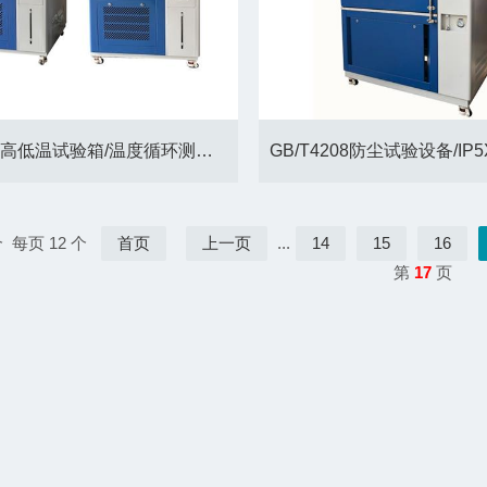
GDW-150高低温试验箱/温度循环测试箱
 每页 12 个
首页
上一页
...
14
15
16
第
17
页