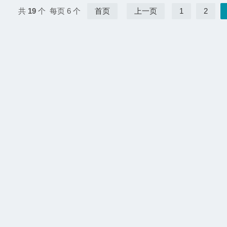
共
19
个 每页 6 个
首页
上一页
1
2