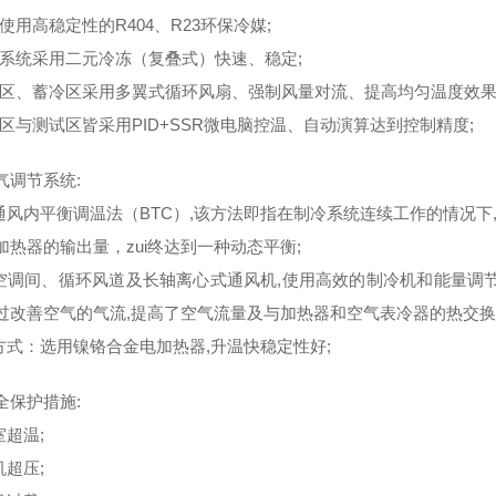
媒使用高稳定性的R404、R23环保冷媒;
制冷系统采用二元冷冻（复叠式）快速、稳定;
蓄热区、蓄冷区采用多翼式循环风扇、强制风量对流、提高均匀温度效果
冷热区与测试区皆采用PID+SSR微电脑控温、自动演算达到控制精度;
气调节系统:
制通风内平衡调温法（BTC）,该方法即指在制冷系统连续工作的情况下
加热器的输出量，zui终达到一种动态平衡;
置空调间、循环风道及长轴离心式通风机,使用高效的制冷机和能量调
过改善空气的气流,提高了空气流量及与加热器和空气表冷器的热交换
热方式：选用镍铬合金电加热器,升温快稳定性好;
全保护措施:
室超温;
机超压;