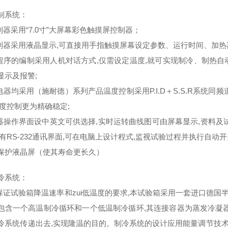
制系统：
制器采用“7.0寸”大屏幕彩色触摸屏控制器；
控制器采用液晶显示,可直接用手指触摸屏幕设定参数、运行时间、加热器
制程序的编制采用人机对话方式,仅需设定温度,就可实现制冷、制热
显示及报警;
有电器均采用（施耐德）系列产品温度控制采用P.I.D＋S.S.R系统
温度控制更为精确稳定;
制器操作界面设中英文可供选择,实时运转曲线图可由屏幕显示,资料及
具有RS-232通讯界面,可在电脑上设计程式,监视试验过程并执行自
保护液晶屏（使其寿命更长久）
冷系统：
了保证试验箱降温速率和zui低温度的要求,本试验箱采用一套进口德
包含一个高温制冷循环和一个低温制冷循环,其连接容器为蒸发冷凝器
冷系统传递出去,实现隆温的目的。制冷系统的设计应用能量调节技