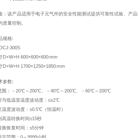
途：该产品适用于电子元气件的安全性能测试提供可靠性试验、产品
的质量控制。
品规格:
CJ-300S
×W×H 600×600×600:mm
×W×H 1700×1250×1850:mm
术参数:
范围：－20℃～200℃、－40℃～200℃、－60℃～200℃
温室与低温室温度波动度：≤±2℃
区温度波动度：±0.5℃（恒温时）
到高温转换时间≤15秒
度转换恢复时间：≤5分钟
设定范围：0～9999小时