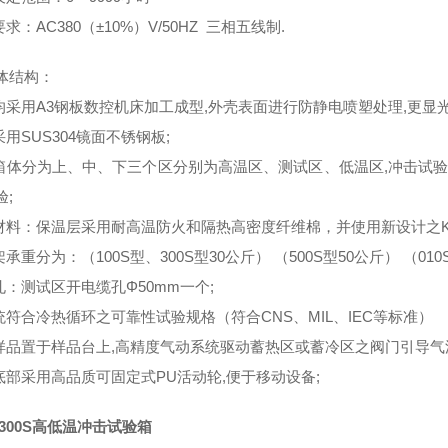
要求：AC380（±10%）V/50HZ 三相五线制.
体结构：
壳均采用A3钢板数控机床加工成型,外壳表面进行防静电喷塑处理,更显
采用SUS304镜面不锈钢板;
个箱体分为上、中、下三个区分别为高温区、测试区、低温区,冲击试
验;
温材料：保温层采用耐高温防火和隔热高密度纤维棉，并使用新设计之K
架承重分为：（100S型、300S型30公斤） （500S型50公斤） （01
孔：测试区开电缆孔Φ50mm一个;
系统符合冷热循环之可靠性试验规格（符合CNS、MIL、IEC等标准）
试样品置于样品台上,高精度气动系统驱动蓄热区或蓄冷区之阀门引导气
器底部采用高品质可固定式PU活动轮,便于移动设备;
-300S高低温冲击试验箱