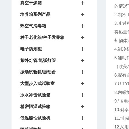
真空干燥箱
的情况
培养箱系列产品
2.制
3.其
热空气消毒箱
将热量
种子老化箱/种子发芽箱
却物体
电子防潮柜
4.制冷
5.辅
紫外灯管/氙弧灯管
（欧美
振动试验机/振动台
6.配
大型步入式试验室
7.U-
8.内螺
冰水冲击试验箱
9.*
精密恒温试验箱
10.斜
低温脆性试验机
11.
12.采