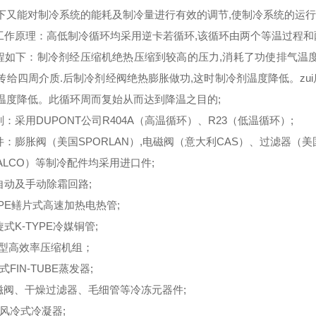
下又能对制冷系统的能耗及制冷量进行有效的调节,使制冷系统的运行
冷工作原理：高低制冷循环均采用逆卡若循环,该循环由两个等温过程
过程如下：制冷剂经压缩机绝热压缩到较高的压力,消耗了功使排气温
传给四周介质.后制冷剂经阀绝热膨胀做功,这时制冷剂温度降低。zu
温度降低。此循环周而复始从而达到降温之目的;
剂：采用DUPONT公司R404A（高温循环）、R23（低温循环）;
助件：膨胀阀（美国SPORLAN）,电磁阀（意大利CAS）、过滤器（美
ALCO）等制冷配件均采用进口件;
有自动及手动除霜回路;
TYPE鳝片式高速加热电热管;
旋式K-TYPE冷媒铜管;
省电型高效率压缩机组；
率式FIN-TUBE蒸发器;
*电磁阀、干燥过滤器、毛细管等冷冻元器件;
用风冷式冷凝器;