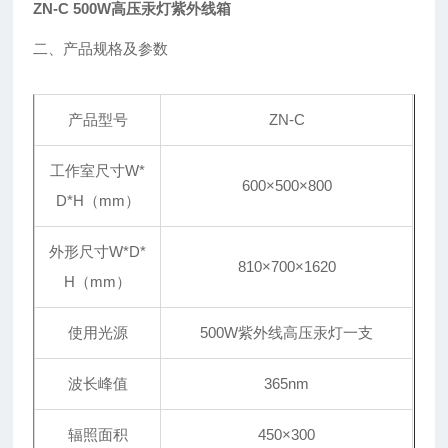
ZN-C 500W高压汞灯紫外线箱
二、产品规格及参数
产品型号
ZN-C
工作室尺寸W*
600×500×800
D*H（mm）
外形尺寸W*D*
810×700×1620
H（mm）
使用光源
500W紫外线高压汞灯一支
波长峰值
365nm
辐照面积
450×300