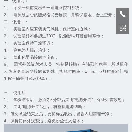
一、使用前：
1、
每次开机前先检查一遍电路控制系统；
2、
电源线是否依照规格妥善连接，并确保接地，合上空开；
二、使用中：
1、
实验室内应安装换气风机，保持室内通风；
2、
试验最好不要超过70℃，以免影响灯管使用寿命；
3、
实验室保持干燥环境；
4、
避免外力撞击箱体；
5、
禁止化学品接触本设备；
6、
因紫外线辐射对人员（特别是眼睛）有强烈的危害，所以操作
人员应尽量减少接触紫外线（接触时间应＜1min。点灯时开箱门需
要配带防护目镜及护套）。
三、
使用后
1、
试验结束后，必须等5分钟后关闭“电源开关”，保证灯管散热；
2、
关闭“电源开关”之后，将整机电源切断；
3、每次试验结束之后，要将样品取出，设备内胆清理干净；
4、保持箱体外观整洁，避免粉尘侵入箱体；