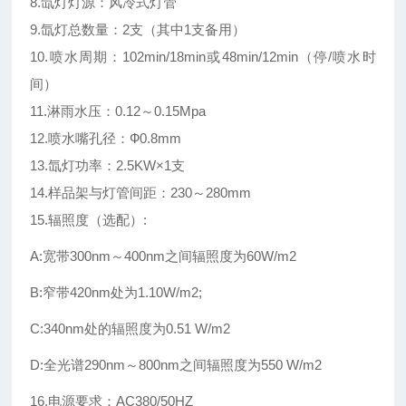
8.氙灯灯源：风冷式灯管
9.氙灯总数量：2支（其中1支备用）
10.喷水周期：102min/18min或48min/12min（停/喷水时
间）
11.淋雨水压：0.12～0.15Mpa
12.喷水嘴孔径：Ф0.8mm
13.氙灯功率：2.5KW×1支
14.样品架与灯管间距：230～280mm
15.辐照度（选配）:
A:宽带300nm～400nm之间辐照度为60W/m2
B:窄带420nm处为1.10W/m2;
C:340nm处的辐照度为0.51 W/m2
D:全光谱290nm～800nm之间辐照度为550 W/m2
16.电源要求：AC380/50HZ