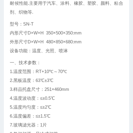
耐候性能.主要用于汽车、涂料、橡胶、塑胶、颜料、粘合
剂、织物等.
型号：SN-T
内形尺寸D×W×H 350×500×350:mm
外形尺寸D×W×H 480×850×680:mm
设备功能：温度、光照、喷淋
一、技术参数：
1.温度范围：RT+10℃～70℃
2.黑板温度：63℃±3℃
3.样品托盘尺寸：251×460mm
4.温度波动度：≤
±
0.5℃
5.温度均匀度：≤
±
2℃
6.温度偏差：≤
±
1.5℃
7.玻璃滤光器：1片