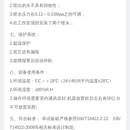
2.喷出的水不具有回收性；
3.喷水压力在0.12～0.15Mpa之间可调；
4.在工作室顶部安装了两个喷头；
七、保护系统：
1.超温保护
2.其它还有漏电
3.故障报警后自动停机
八、设备使用条件：
1.环境温度：5℃～＋28℃（24小时内平均温度≤28℃）
2.环境湿度：≤85%R.H
3.操作环境需要室内通风良好,机器放置前后左右各50公分
不可放置东西;
九、符合标准： 本试验箱严格参照GB/T16422.2-22、GB/
T14522-2008等相关标准设计制造;