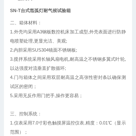
SN-T台式氙弧灯耐气候试验箱
二、箱体材料：
1.外壳均采用A3钢板数控机床加工成型,外壳表面进行防静
电喷塑处理,更显光洁、美观;
2.内胆采用SUS304镜面不锈钢板;
3.搅拌系统采用长轴风扇电机,耐高温之不锈钢多翼式叶轮,
以达强度对流垂直扩散循环;
4.门与箱体之间采用双层耐高温之高张性密封条以确保测
试区的密闭；
5.采用无反作用门把手,操作更容易；
三、控制系统：
1.仪表采用7.0寸彩色触摸屏温控仪表,精度：0.01℃（显示
范围）；