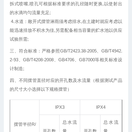
拆式喷嘴,喷孔可根据标准要求的孔径随时更换,以使射出
的水滴均匀流量充足;
4.水道：敞开式摆管淋雨须考虑排水,在土建时就应考虑以
能迅速排放不积水为佳,另需配备相当容量的贮水池以供应
试验所需;
三、符合标准：严格参照GB/T2423.38-2005、GB/T4942.
2-93、GB/T4208-2008、GB4706、GB7000等相关标准设
计制造;
四、不同摆管直径对应的开孔数及水流量（根据测试产品
的尺寸大小选择以下规格摆管）
IPX3
IPX4
总水流
总水流
摆管半径R/
开孔数
量
开孔数
量