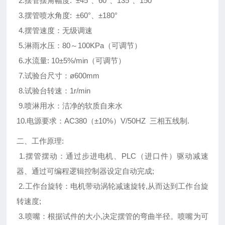
2.摆管摆角幅度: ±45°、60°、135°、150°
3.摆管喷水角度: ±60°、±180°
4.摆管速度：无级调速
5.淋雨水压：80～100KPa（可调节）
6.水流量: 10±5%/min（可调节）
7.试验台尺寸：ø600mm
8.试验台转速：1r/min
9.喷淋用水：洁净的软质自来水
10.电源要求：AC380（±10%）V/50HZ 三相五线制.
二、工作原理:
1.摆管摆动：通过步进电机、PLC（进口件）驱动减速
器、通过可编程逻辑控制器设定自动完成;
2.工作台旋转：电机带动涡轮减速旋转,从而达到工作台旋
转速度;
3.喷嘴：根据试件的大小,决定摆管的弯曲半径。喷嘴为可