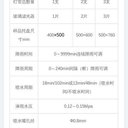
灯管总数量
1支
2支
3支
玻璃滤光器
1片
2片
3片
样品托盘尺
400
×500
500×600
500×760
寸mm
降雨时间
0～9999min连续降雨可调
降雨周期
0～240min间隔（断）降雨可调
18min/102min或12min/48min（喷水时
喷水周期
间/不喷水时间）
淋雨水压
0.12～0.15Mpa
喷水嘴孔径
Ф0.8mm