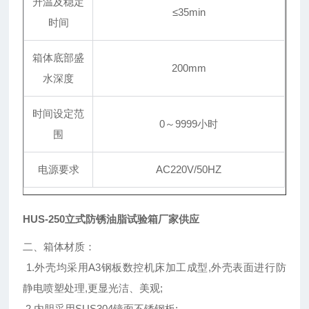
升温及稳定
≤35min
时间
箱体底部盛
200mm
水深度
时间设定范
0～9999小时
围
电源要求
AC220V/50HZ
HUS-250立式防锈油脂试验箱厂家供应
二、箱体材质：
1.外壳均采用A3钢板数控机床加工成型,外壳表面进行防
静电喷塑处理,更显光洁、美观;
2.内胆采用SUS304镜面不锈钢板;