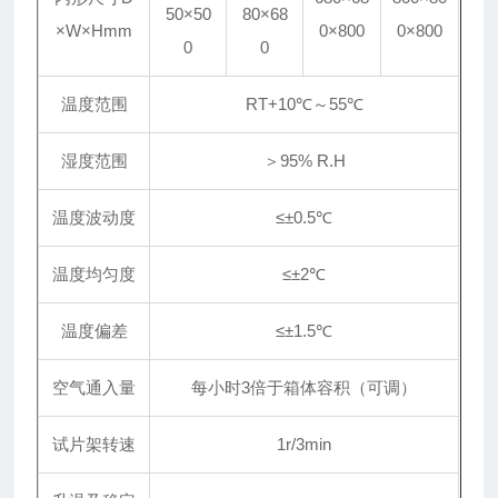
50×50
80×68
×W×Hmm
0×800
0×800
0
0
温度范围
RT+10℃～55℃
湿度范围
＞95% R.H
温度波动度
≤±0.5℃
温度均匀度
≤±2℃
温度偏差
≤±1.5℃
空气通入量
每小时3倍于箱体容积（可调）
试片架转速
1r/3min