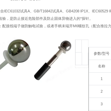
合IEC61032试具A、GB/T16842试具A、GB4208 IP1X、IEC6
检验，是防止接近危险部件及防止固体异物进入的*探针。
：配接线端子做防触电试验，或者手柄末端开M6螺纹孔（配合推拉
参数/型号
名称
1
2
3