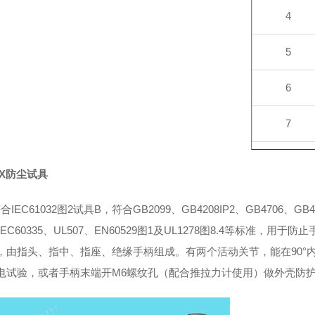
4
5
6
7
-4X防尘试具
合IEC61032图2试具B，符合GB2099、GB4208IP2、GB4706、GB494
、IEC60335、UL507、EN60529图1及UL1278图8.4等标
，由指头、指中、指座、绝缘手柄组成。有两个活动关节，能在90°
电试验，或者手柄末端开M6螺纹孔（配合推拉力计使用）做外壳防