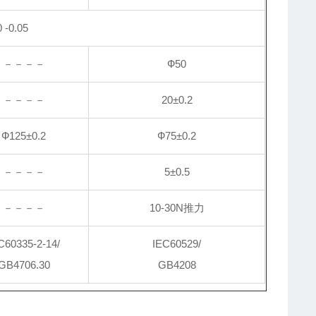
 -0.05
－－－－
Ф50
－－－－
20
±0.2
Ф125±0.2
Ф75±0.2
－－－－
5
±0.5
－－－－
10-30N
推力
C60335-2-14/
IEC60529/
GB4706.30
GB4208