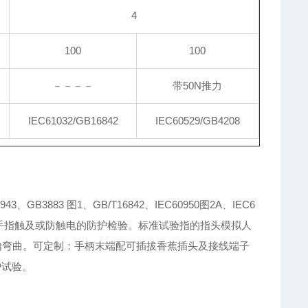
4
100
100
－－－－
带50N推力
IEC61032/GB16842
IEC60529/GB4208
3、GB3883 图1、GB/T16842、IEC60950图2A、IEC6
准，用于防止手指触及或防触电的防护检验。标准试验指的指头模拟人
内弯曲。可定制：手柄末端配可插拔香蕉插头及接线端子
护试验。