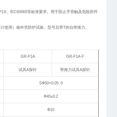
0529 IP1X、IEC60065等标准要求。用于防止手背触及危险部件
力计使用）做外壳防护试验。型号后带T的自带推力。
GR-F1A
GR-F1A-F
试具A探针
带推力试具A探针
S
Ф50+0.05 0
Ф45±0.2
Ф10