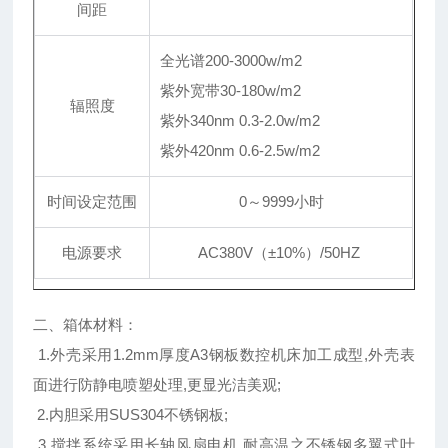
间距
全光谱200-3000w/m2
紫外宽带30-180w/m2
辐照度
紫外340nm 0.3-2.0w/m2
紫外420nm 0.6-2.5w/m2
时间设定范围
0～9999小时
电源要求
AC380V（±10%）/50HZ
二、箱体材料：
1.外壳采用1.2mm厚度A3钢板数控机床加工成型,外壳表
面进行防静电喷塑处理,更显光洁美观;
2.内胆采用SUS304不锈钢板;
3.搅拌系统采用长轴风扇电机,耐高温之不锈钢多翼式叶