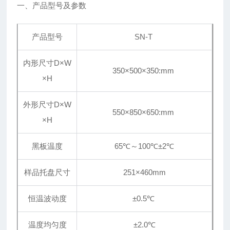
一、产品型号及参数
产品型号
SN-T
内形尺寸D×W
350×500×350:mm
×H
外形尺寸D×W
550×850×650:mm
×H
黑板温度
65℃～100℃±2℃
样品托盘尺寸
251
×
460mm
恒温波动度
±
0.5℃
温度均匀度
±
2.0℃