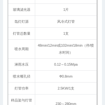
玻璃滤光器
1片
氙灯灯源
风冷式灯管
灯管总数量
1支
48min/12min或102min/18min（停/喷
喷水周期
水时间）
淋雨水压
0.12～0.15Mpa
喷水嘴孔径
Ф0.8mm
灯管功率
2.5KW/1支
样品架与灯管
230～280mm