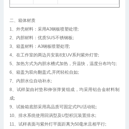
二、箱体材质
1、外壳材料：采用A3钢板喷塑处理;
2、内胆材料：优质SUS不锈钢板;
3、箱盖材料：A3钢板喷塑处理;
4、在工作室的两边共安装8支UV系列紫外灯管;
5、加热方式为内胆水槽式加热，升温快，温度分布均匀;
6、箱盖为双向翻盖式,开闭轻松自如;
7、内胆水位自动补水;
8、试样架由衬垫和伸张弹簧组成，均采用铝合金材料制
成;
9、试验箱底部采用高品质可固定式PU活动轮;
10、排水系统使用回涡型及U型积沉装置排水;
11、试样表面与紫外灯平面距离为50毫米且相平行;