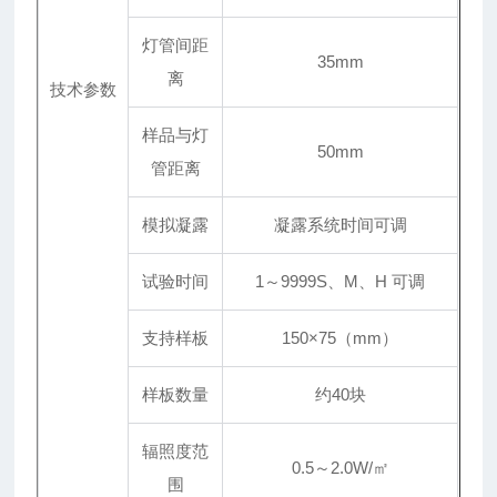
灯管间距
35mm
离
技术参数
样品与灯
50mm
管距离
模拟凝露
凝露系统时间可调
试验时间
1～9999S、M、H 可调
支持样板
150×75（mm）
样板数量
约40块
辐照度范
0.5
～2
.0W/㎡
围