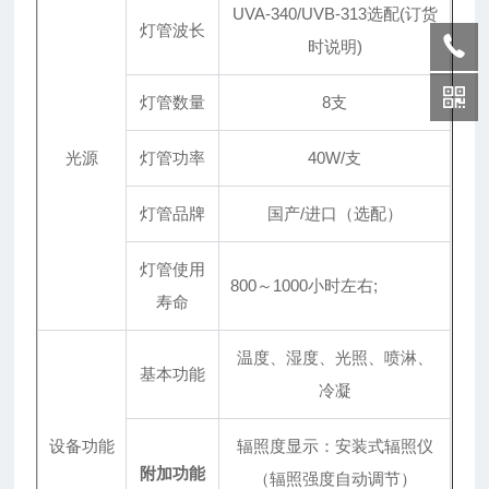
UVA-340/UVB-313选配(订货
灯管波长
时说明)
灯管数量
8支
光源
灯管功率
40W/支
灯管品牌
国产/进口（选配）
灯管使用
800～1000小时左右;
寿命
温度、湿度、光照、喷淋、
基本功能
冷凝
设备功能
辐照度显示：安装式辐照仪
附加功能
（辐照强度自动调节）