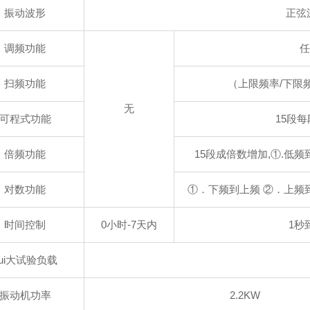
振动波形
正弦
调频功能
任
扫频功能
（上限频率/下限
无
可程式功能
15段
倍频功能
15段成倍数增加,①.低频
对数功能
①．下频到上频 ②．上频
时间控制
0小时-7天内
1秒
zui大试验负载
振动机功率
2.2KW