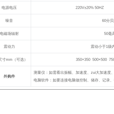
电源电压
220V±20% 50HZ
噪音
60分
电磁场辐射
50毫
震动力
震动小于1级
尺寸mm（可选）
350×350 500×500 75
测量仪：如需看出振幅、加速度、zui大加速度
外购件
电脑软件：如要连接电脑做控制、储存、记录、