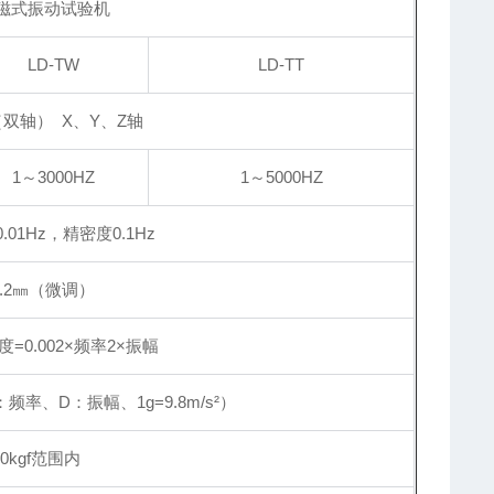
磁式振动试验机
LD-TW
LD-TT
双轴） X、Y、Z轴
1～3000HZ
1～5000HZ
01Hz，精密度0.1Hz
5.2㎜（微调）
速度=0.002×频率2×振幅
F：频率、D：振幅、1g=9.8m/s²）
00kgf范围内