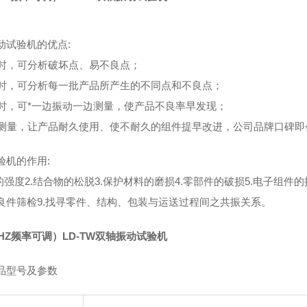
动试验机的优点:
设计时，可分析破坏点、易不良点；
质量时，可分析每一批产品所产生的不同点和不良点；
生产时，可*一边振动一边测量，使产品不良率早发现；
耐久测量，让产品耐久使用、使不耐久的组件提早改进，公司品牌口碑
验机的作用:
构的强度2.结合物的松脱3.保护材料的磨损4.零部件的破损5.电子组件
良件筛检9.找寻零件、结构、包装与运送过程间之共振关系。
0HZ频率可调）LD-TW双轴振动试验机
品型号及参数