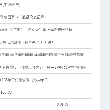
波(半波/全波)
意范围调节（数显仪表显示）
频率/时间范围）可任意设定真正标准来回扫频
每段可任意设定（频率/时间）可循环
到高频 ②.高频到低频 ③.低频到高频再到低频/可循环
到下频 ③．下频到上频再到下频—3种模式对数/可循环
到135年可任意设置（秒为单位）
100KG
3.3KW