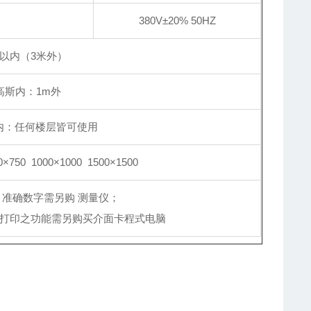
380V±20% 50HZ
贝以内（3米外）
高斯内：1m外
内：任何楼层皆可使用
0×750 1000×1000 1500×1500
、准确数字需另购 测量仪；
打印之功能需另购买介面卡程式电脑