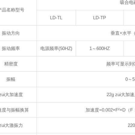
吸合电
产品名称型号
LD-TL
LD-TP
振动方向
垂直+水平（
振动频率
电源频率(50HZ)
1～600HZ
精密度
频率可显示到0.
振幅
0～
zui大加速度
22g zui大加
速度与振幅换算
加速度=0.002×F²×D（
zui大激振力
22