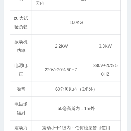
天内
zui大试
100KG
验负载
振动机
2.2KW
3.3KW
功率
电源电
380V±20% 5
220V±20% 50HZ
压
0HZ
噪音
60分贝以内（3米外）
电磁场
50毫高斯内：1m外
辐射
震动力
震动小于1级内：任何楼层皆可使用