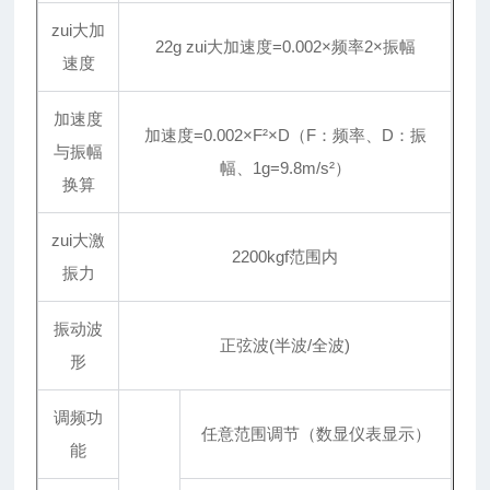
zui大加
22g zui大加速度=0.002×频率2×振幅
速度
加速度
加速度=0.002×F²×D（F：频率、D：振
与振幅
幅、1g=9.8m/s²）
换算
zui大激
2200kgf范围内
振力
振动波
正弦波(半波/全波)
形
调频功
任意范围调节（数显仪表显示）
能