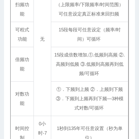
扫频功
（上限频率/下限频率/时间范围）
能
可任意设定真正标准来回扫频
可程式
15段每段可任意设定（频率/时
功能
无
间）可循环
15段成倍数增加,①.低频到高频 ②.
倍频功
高频到低频 ③.低频到高频再到低
能
频/可循环
①．下频到上频 ②．上频到下频
对数功
③．下频到上频再到下频—3种模
能
式对数/可循环
0小
时间控
1秒到135年可任意设置（秒为单
时-7
制
位）