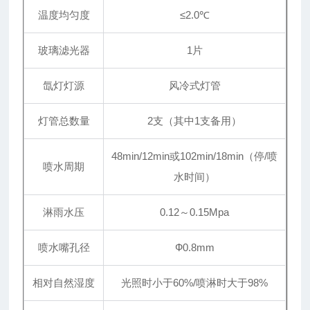
温度均匀度
≤2.0℃
玻璃滤光器
1片
氙灯灯源
风冷式灯管
灯管总数量
2支（其中1支备用）
48min/12min或102min/18min（停/喷
喷水周期
水时间）
淋雨水压
0.12～0.15Mpa
喷水嘴孔径
Ф0.8mm
相对自然湿度
光照时小于60%/喷淋时大于98%