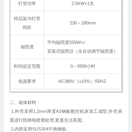
灯管功率
2.5KW×1支
样品架与灯管
230～280mm
间距
平均辐照度550W/㎡
辐照度
安装式辐照仪（全自动调节辐照度）
时间设定范围
0～9999小时
电源要求
AC380V（±10%）/50HZ
二、箱体材料：
1.外壳采用1.2mm厚度A3钢板数控机床加工成型,外壳表
面进行防静电喷塑处理,更显光洁美观;
2.内胆采用SUS304不锈钢板;