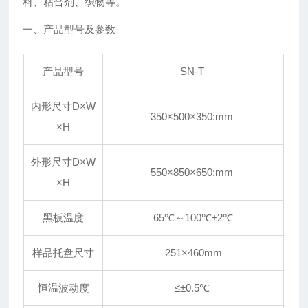
料、粘合剂、织物等。
一、产品型号及参数
产品型号
SN-T
内形尺寸D×W
350×500×350:mm
×H
外形尺寸D×W
550×850×650:mm
×H
黑板温度
65℃～100℃±2℃
样品托盘尺寸
251×460mm
恒温波动度
≤±0.5℃