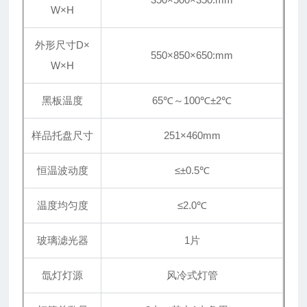
W×H
外形尺寸D×
550×850×650:mm
W×H
黑板温度
65℃～100℃±2℃
样品托盘尺寸
251×460mm
恒温波动度
≤
±
0.5℃
温度均匀度
≤2.0℃
玻璃滤光器
1片
氙灯灯源
风冷式灯管