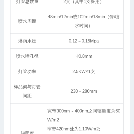
灯管总数量
2支（其中1支备用）
48min/12min或102min/18min（停/喷
喷水周期
水时间）
淋雨水压
0.12～0.15Mpa
喷水嘴孔径
Ф0.8mm
灯管功率
2.5KW×1支
样品架与灯管
230～280mm
间距
宽带300nm～400nm之间辐照度为60
W/m2
窄带420nm处为1.10W/m2;
辐照度