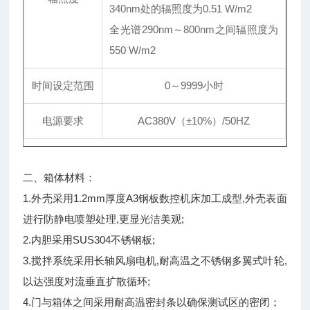
340nm处的辐照度为0.51 W/m2
全光谱290nm～800nm之间辐照度为
550 W/m2
时间设定范围
0～9999小时
电源要求
AC380V（
±
10%）/50HZ
二、箱体材料：
1.外壳采用1.2mm厚度A3钢板数控机床加工成型,外壳表面
进行防静电喷塑处理,更显光洁美观;
2.内胆采用SUS304不锈钢板;
3.搅拌系统采用长轴风扇电机,耐高温之不锈钢多翼式叶轮,
以达强度对流垂直扩散循环;
4.门与箱体之间采用耐高温密封条以确保测试区的密闭；