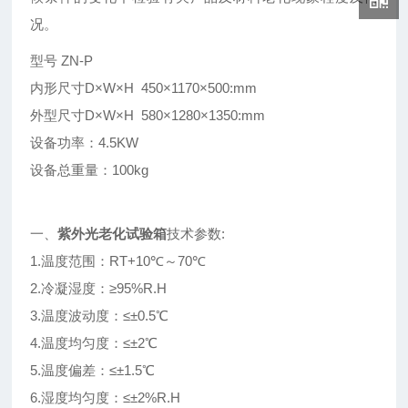
况。
型号 ZN-P
内形尺寸D×W×H 450×1170×500:mm
外型尺寸D×W×H 580×1280×1350:mm
设备功率：4.5KW
设备总重量：100kg
一、
紫外光老化试验箱
技术参数:
1.温度范围：RT+10℃～70℃
2.冷凝湿度：≥95%R.H
3.温度波动度：≤
±
0.5℃
4.温度均匀度：≤
±
2℃
5.温度偏差：≤
±
1.5℃
6.湿度均匀度：≤
±
2%R.H