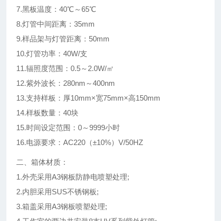
7.黑板温度：40℃～65℃
8.灯管中间距离：35mm
9.样品架与灯管距离：50mm
10.灯管功率：40W/支
11.辐照度范围：0.5～2.0W/㎡
12.紫外波长：280nm～400nm
13.支持样板：厚10mm×宽75mm×高150mm
14.样板数量：40块
15.时间设定范围：0～9999小时
16.电源要求：AC220（
±
10%）V/50HZ
二、箱体材质：
1.外壳采用A3钢板防静电喷塑处理;
2.内胆采用SUS不锈钢板;
3.箱盖采用A3钢板喷塑处理;