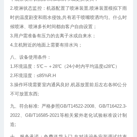
2.喷淋状态监控：机器配置了喷淋装置,喷淋装置模拟下雨
时的温度剧变和雨水侵蚀,共有若干喷嘴喷洒均匀。什么时
候喷淋、喷淋多长时间都由客户自由设置；
3.用户需准备有压力的去离子水或自来水；
4.主机附近的地面上需要有排水沟；
八、设备使用条件：
1.环境温度：5℃～＋28℃（24小时内平均温度≤28℃）
2.环境湿度：≤85%R.H
3.操作环境需要室内通风良好,机器放置前后左右各80公分
不可放置东西;
九、
符合标准: 严格参照GB/T14522-2008、GB/T16422.3-
2022、GB/T16585-2021等相关紫外老化试验标准设计制
造;
十、服务承诺：免费送货上门,在对该设备安装调试结束