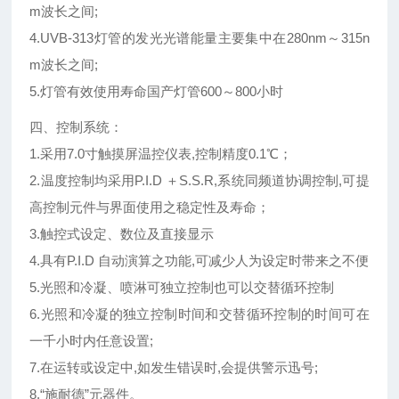
m波长之间;
4.UVB-313灯管的发光光谱能量主要集中在280nm～315n
m波长之间;
5.灯管有效使用寿命国产灯管600～800小时
四、控制系统：
1.采用7.0寸触摸屏温控仪表,控制精度0.1℃；
2.温度控制均采用P.I.D ＋S.S.R,系统同频道协调控制,可提
高控制元件与界面使用之稳定性及寿命；
3.触控式设定、数位及直接显示
4.具有P.I.D 自动演算之功能,可减少人为设定时带来之不便
5.光照和冷凝、喷淋可独立控制也可以交替循环控制
6.光照和冷凝的独立控制时间和交替循环控制的时间可在
一千小时内任意设置;
7.在运转或设定中,如发生错误时,会提供警示迅号;
8.“施耐德”元器件。