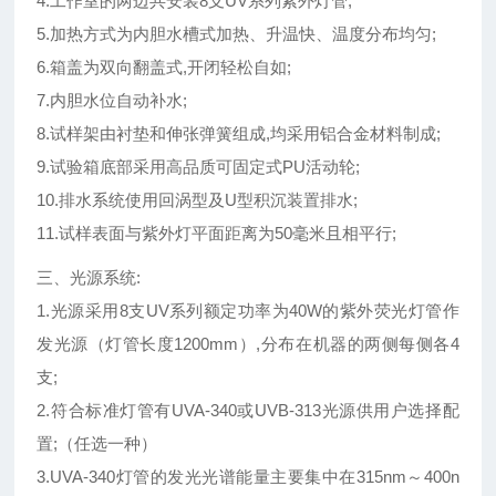
4.工作室的两边共安装8支UV系列紫外灯管;
5.加热方式为内胆水槽式加热、升温快、温度分布均匀;
6.箱盖为双向翻盖式,开闭轻松自如;
7.内胆水位自动补水;
8.试样架由衬垫和伸张弹簧组成,均采用铝合金材料制成;
9.试验箱底部采用高品质可固定式PU活动轮;
10.排水系统使用回涡型及U型积沉装置排水;
11.试样表面与紫外灯平面距离为50毫米且相平行;
三、
光源系统:
1.光源采用8支UV系列额定功率为40W的紫外荧光灯管作
发光源（灯管长度1200mm）,分布在机器的两侧每侧各4
支;
2.符合标准灯管有UVA-340或UVB-313光源供用户选择配
置;（任选一种）
3.UVA-340灯管的发光光谱能量主要集中在315nm～400n