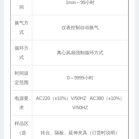
1min～99小时
间
换气方
仪表控制自动换气
式
循环方
离心风扇强制循环方式
式
时间设
0～9999小时
定范围
电源要
AC220（±10%）V/50HZ AC380（±10%）
求
V/50HZ
样品区
（选
转台、隔板、延伸夹具（订货时说明）