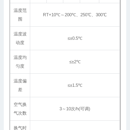
温度范
RT+10℃～200℃、250℃、300℃
围
温度波
≤±0.5℃
动度
温度均
≤±2℃
匀度
温度偏
≤±1.5℃
差
空气换
3～10次/h(可调)
气次数
换气时