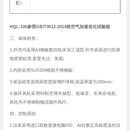
配）
HQL-100
参照GB/T3512-2014热空气加速老化试验箱
三、箱体材质：
1.外壳均采用A3钢板数控机床加工成型,外壳表面进行防静
电喷塑处理,更显光洁、美观;
2.内胆采用SUS304镜面不锈钢板;
3.保温材质选用高密度玻璃纤维棉,保温厚度为100mm;
4.循环风机采用特制空调长轴型、低噪音、长寿命电机、
风轮为不锈钢制轴流循环风叶;
四、控制系统:
1.仪表采用进口双数显微电脑PID、At自整定高精度温控仪