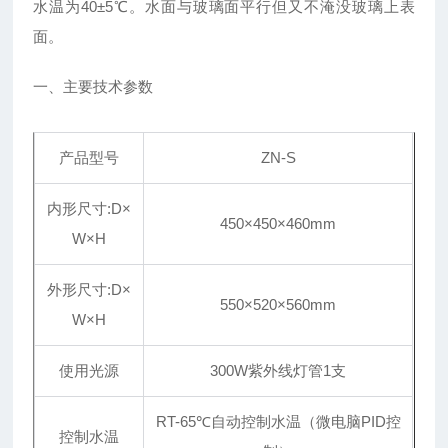
水温为40±5℃。水面与玻璃面平行但又不淹没玻璃上表
面。
一、主要技术参数
产品型号
ZN-S
内形尺寸:D×
450×450×460mm
W×H
外形尺寸:D×
550×520×560mm
W×H
使用光源
300W紫外线灯管1支
RT-65℃自动控制水温（微电脑PID控
控制水温