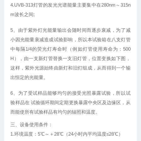
4.UVB-313灯管的发光光谱能量主要集中在280nm～315n
m波长之间;
5、由于紫外灯光能量输出会随时间而逐步衰减，为了减
小因光能量衰减造成试验影响，所以本试验箱在八支灯管
中每隔1/4的荧光灯寿命时（例如灯管使用寿命为：500
H），由一支新灯管替换一支旧灯管，位置变换如下图，
这样，紫外光源始终由新灯和旧灯组成，从而得到一个输
出恒定的光能量。
6、为了受试样品能够均匀的接受光照暴露试验，所以试
验样品在 试验循环期间定期更换暴露中央区及边缘区，从
而能使所有试验样品有均匀的辐照和温度。
三、设备使用条件：
1.环境温度：5℃～＋28℃（24小时内平均温度≤28℃）