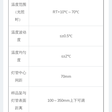
温度范围
（光照
RT+10℃～70℃
时）
温度波动
≤±0.5℃
度
温度均匀
≤
±
2℃
度
灯管中心
70mm
间距
样品架与
灯管表面
100～350mm上下可调
距离