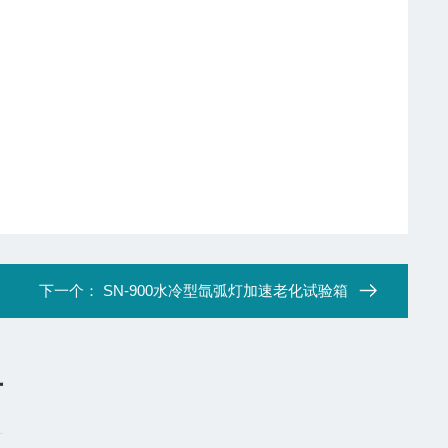
下一个：
SN-900水冷型氙弧灯加速老化试验箱
言