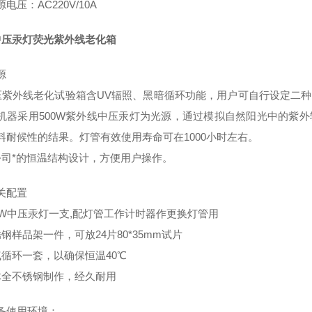
源电压：AC220V/10A
W中压汞灯荧光紫外线老化箱
源
压紫外线老化试验箱含UV辐照、黑暗循环功能，用户可自行设定二
机器采用500W紫外线中压汞灯为光源，通过模拟自然阳光中的紫外
料耐候性的结果。灯管有效使用寿命可在1000小时左右。
公司*的恒温结构设计，方便用户操作。
关配置
00W中压汞灯一支,配灯管工作计时器作更换灯管用
钢样品架一件，可放24片80*35mm试片
气循环一套，以确保恒温40℃
体全不锈钢制作，经久耐用
备使用环境：