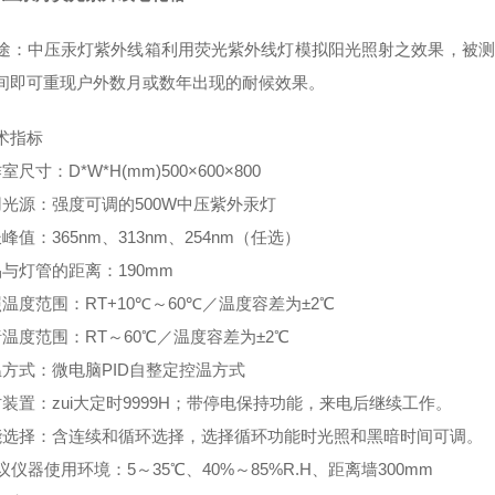
途：中压汞灯紫外线箱利用荧光紫外线灯模拟阳光照射之效果，被测
间即可重现户外数月或数年出现的耐候效果。
术指标
室尺寸：D*W*H(mm)500×600×800
用光源：强度可调的500W中压紫外汞灯
峰值：365nm、313nm、254nm（任选）
品与灯管的距离：190mm
温度范围：RT+10℃～60℃／温度容差为±2℃
暗温度范围：RT～60℃／温度容差为
±
2℃
温方式：微电脑PID自整定控温方式
时装置：zui大定时9999H；带停电保持功能，来电后继续工作。
能选择：含连续和循环选择，选择循环功能时光照和黑暗时间可调。
议仪器使用环境：5～35℃、40%～85%R.H、距离墙300mm