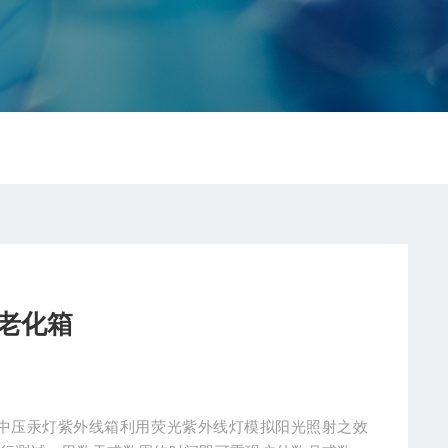
线老化箱
：中压汞灯紫外线箱利用荧光紫外线灯模拟阳光照射之效