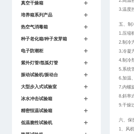
2.高
真空干燥箱
3.温
培养箱系列产品
五、制
热空气消毒箱
1.压
种子老化箱/种子发芽箱
2.制
电子防潮柜
3.冷
4.制冷
紫外灯管/氙弧灯管
5.系统
振动试验机/振动台
6.加温
大型步入式试验室
7.内螺
8.斜率
冰水冲击试验箱
9.干
精密恒温试验箱
六、保
低温脆性试验机
1、风