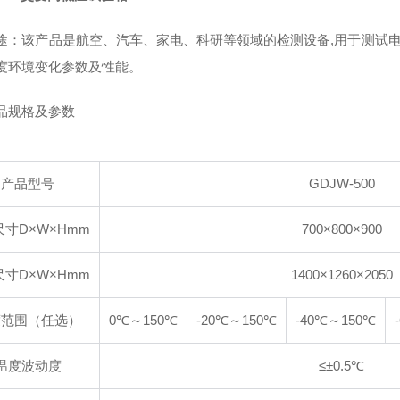
途：该产品是航空、汽车、家电、科研等领域的检测设备,用于测试
度环境变化参数及性能。
品规格及参数
产品型号
GDJW-500
寸D×W×Hmm
700×800×900
寸D×W×Hmm
1400×1260×2050
度范围（任选）
0℃～150℃
-20℃～150℃
-40℃～150℃
温度波动度
≤±0.5℃