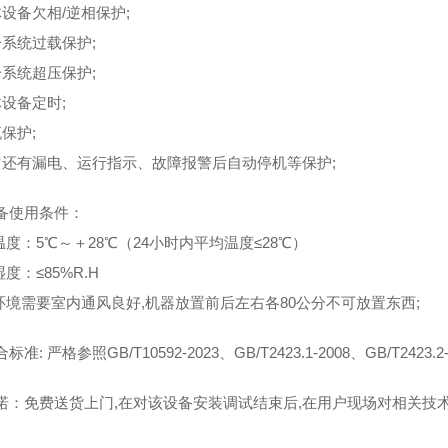
体设备欠相/逆相保护;
冷系统过载保护;
冷系统超压保护;
体设备定时;
保护;
它还有漏电、运行指示、故障报警后自动停机等保护;
备使用条件：
温度：5℃～＋28℃（24小时内平均温度≤28℃）
湿度：≤85%R.H
作环境需要室内通风良好,机器放置前后左右各80公分不可放置东西;
准: 严格参照GB/T10592-2023、GB/T2423.1-2008、GB/T2423.
诺：免费送货上门,在对该设备安装调试结束后,在用户现场对相关技