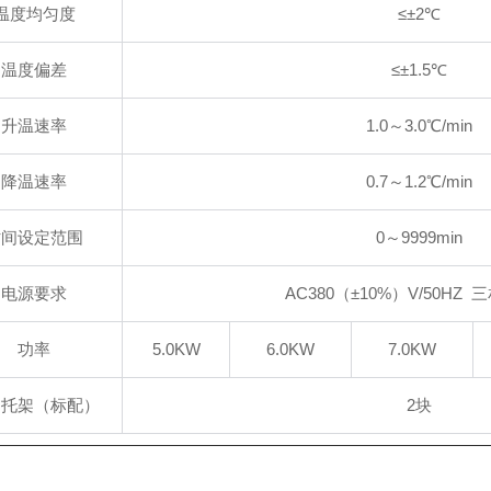
温度均匀度
≤
±
2℃
温度偏差
≤
±
1.5℃
升温速率
1.0～3.0℃/min
降温速率
0.7～1.2℃/min
时间设定范围
0～9999min
电源要求
AC380（
±
10%）V/50HZ
功率
5.0KW
6.0KW
7.0KW
物托架（标配）
2块