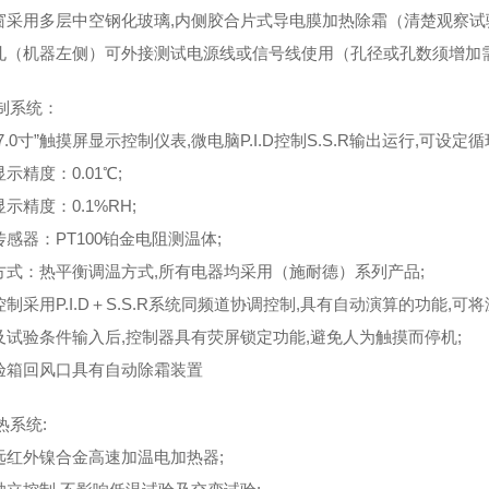
察窗采用多层中空钢化玻璃,内侧胶合片式导电膜加热除霜（清楚观察试
试孔（机器左侧）可外接测试电源线或信号线使用（孔径或孔数须增加
制系统：
“7.0寸”触摸屏显示控制仪表,微电脑P.I.D控制S.S.R输出运行,可设定
显示精度：0.01℃;
显示精度
：0.1%RH;
传感器：PT100铂金电阻测温体;
制方式：热平衡调温方式,所有电器均采用（施耐德）系列产品;
度控制采用P.I.D＋S.S.R系统同频道协调控制,具有自动演算的功能,
料及试验条件输入后,控制器具有荧屏锁定功能,避免人为触摸而停机;
试验箱回风口具有自动除霜装置
热系统:
用远红外镍合金高速加温电加热器;