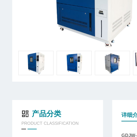
产品分类
详细
PRODUCT CLASSIFICATION
GDJW