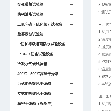
交变霉菌试验箱
8.观
9.测
防锈油脂试验箱
二氧化硫（硫化氢）试验箱
三、控
1.采用
盐雾腐蚀试验箱
2.温度
IP防护等级淋雨防水试验设备
3.湿
度
IP1X-6X防尘试验设备
4.感温
5.控
冷凝水气候试验箱
6.温
400℃、500℃高温干燥箱
7.资
台式电热鼓风干燥箱
8.本
立式电热鼓风干燥箱
四、加
精密干燥箱（液晶屏）
1.采