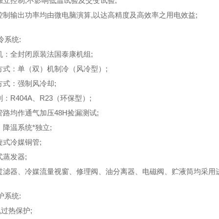
温独立控制,不影响低温试验及交变试验;
度控制输出功率均由微电脑演算,以达高精度及高效率之用电效益;
冷系统:
缩机：全封闭原装法国泰康机组;
冷方式：单（双）机制冷（风冷型）;
凝方式：强制风冷却;
剂：R404A、R23（环保型）;
管路均作通气加压48H捡漏测试;
、降温系统*独立;
旋式冷媒铜管;
式蒸发器;
燥过滤器、冷媒流量视窗、修理阀、油分离器、电磁阀、贮液筒均采用
护系统:
机过热保护;