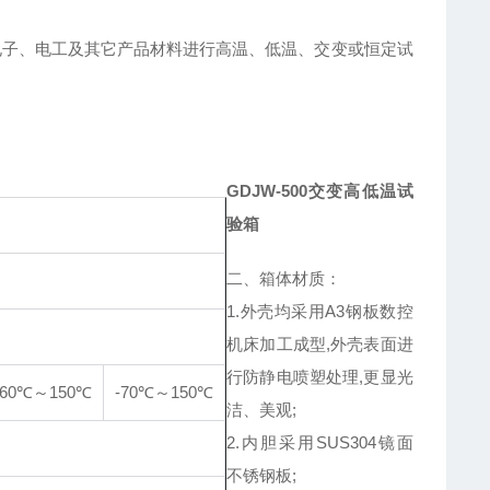
电子、电工及其它产品材料进行高温、低温、交变或恒定试
GDJW-500交变高低温试
验箱
二、箱体材质：
1.外壳均采用A3钢板数控
机床加工成型,外壳表面进
行防静电喷塑处理,更显光
-60℃～150℃
-70℃～150℃
洁、美观;
2.内胆采用SUS304镜面
不锈钢板;