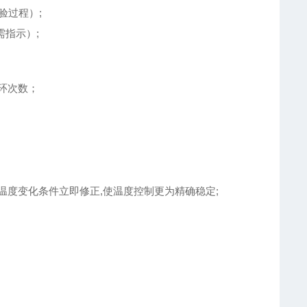
验过程）;
需指示）;
循环次数；
可将温度变化条件立即修正,使温度控制更为精确稳定;