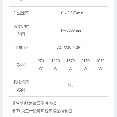
升温速率
1.0～3.0℃/min
温度定时
1～9999min
范围
电源电压
AC220V /50Hz
970
1220
1670
2170
2870
功率
W
W
W
W
W
载物托架
2块
（标配）
带“A”内胆为镜面不锈钢板
带“D”为三十段可编程序液晶控制器