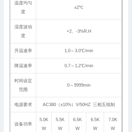
温度均匀
±
2℃
度
湿度波动
+2、-3%R.H
度
升温速率
1.0～3.0℃/min
降温速率
0.7～1.2℃/min
时间设定
0～9999min
范围
电源要求
AC380（
±
10%）V/50HZ 三相五线制
5.0K
5.5K
6.5K
6.5K
7.0K
设备功率
W
W
W
W
W