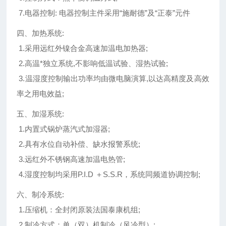
7.电器控制: 电器控制主件采用“施耐德”及“正泰”元件
四、加热系统:
1.采用远红外镍合金高速加温电加热器;
2.高温*独立系统,不影响低温试验、湿热试验;
3.温湿度控制输出功率均由微电脑演算,以达高精度及高效
率之用电效益;
五、加湿系统:
1.内置式锅炉蒸汽式加湿器;
2.具有水位自动补偿、缺水报警系统;
3.远红外不锈钢高速加温电热管;
4.湿度控制均采用P.I.D ＋S.S.R，系统同频道协调控制;
六、制冷系统:
1.压缩机：全封闭原装法国泰康机组;
2.制冷方式：单（双）机制冷（风冷型）;