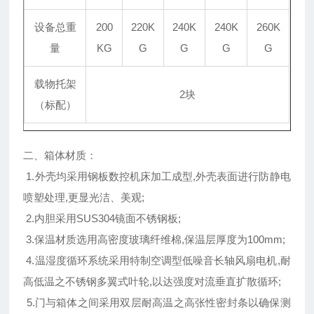
设备总重
200
220K
240K
240K
260K
量
KG
G
G
G
G
载物托架
2块
（标配）
二、箱体材质：
1.外壳均采用钢板数控机床加工成型,外壳表面进行防静电
喷塑处理,更显光洁、美观;
2.内胆采用SUS304镜面不锈钢板;
3.保温材质选用高密度玻璃纤维棉,保温层厚度为100mm;
4.温湿度循环系统采用特制空调型低噪音长轴风扇电机,耐
高低温之不锈钢多翼式叶轮,以达强度对流垂直扩散循环;
5.门与箱体之间采用双层耐高温之高张性密封条以确保测