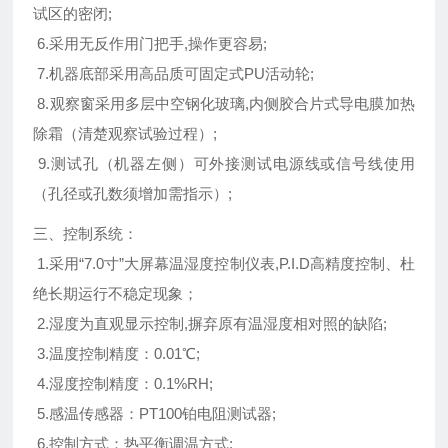
试区的密闭;
6.采用无反作用门把手,操作更容易;
7.机器底部采用高品质可固定式PU活动轮;
8.观察窗采用多层中空钢化玻璃,内侧胶合片式导电膜加热
除霜（清楚观察试验过程）;
9.测试孔（机器左侧）可外接测试电源线或信号线使用
（孔径或孔数须增加需指示）;
三、控制系统：
1.采用“7.0寸”大屏幕温湿度控制仪表,P.I.D高精度控制、杜
绝长期运行不稳定现象；
2.湿度为直观显示控制,摒弃原有温湿度相对照的缺陷;
3.温度控制精度：0.01℃;
4.湿
度控制精度
：0.1%RH;
5.感温传感器：PT100铂电阻测试器;
6.控制方式：热平衡调温方式;