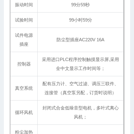
振动时间
99
分59秒
试验时间
99
小时59分
试件电源
防尘型插座AC220V 16A
插座
采用进口PLC程序控制触摸显示屏,采用
控制器
全中文显示工作时间等；
配有压力计、空气过滤、调压三联件、
真空系统
连接管（真空泵另配，订货时说明）
封闭式合金低噪音型电机，多叶式离心
循环风机
风机；
粉尘加热