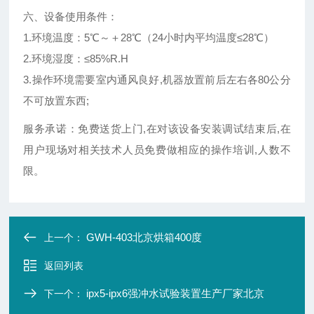
六、设备使用条件：
1.环境温度：5℃～＋28℃（24小时内平均温度≤28℃）
2.环境湿度：≤85%R.H
3.操作环境需要室内通风良好,机器放置前后左右各80公分
不可放置东西;
服务承诺：免费送货上门,在对该
设备安装调试结束后,在
用户现场对相关技术人员免费做相应的操作培训,人数不
限。
GWH-403北京烘箱400度
上一个：
返回列表
ipx5-ipx6强冲水试验装置生产厂家北京
下一个：