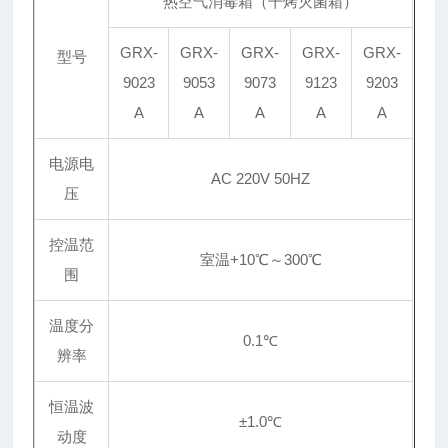
热空气消毒箱（干烤灭菌箱）
GRX-
GRX-
GRX-
GRX-
GRX-
型号
9023
9053
9073
9123
9203
A
A
A
A
A
电源电
AC 220V 50HZ
压
控温范
室温+10℃～300℃
围
温度分
0.1℃
辨率
恒温波
±1.0℃
动度