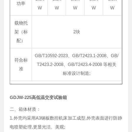
功率
W
W
W
W
W
载物托
架（标
2块
配）
GB/T10592-2023、GB/T2423.1-2008、GB/
符合标
T2423.2-2008、GB/T2423.4-2008 等相关
准
标准设计制造;
GDJW-225高低温交变试验箱
二、箱体材质：
1.外壳均采用A3钢板数控机床加工成型,外壳表面进行防静
电喷塑处理,更显光洁、美观;