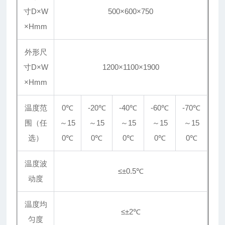
寸D×W
500×600×750
×Hmm
外形尺
寸D×W
1200×1100×1900
×Hmm
温度范
0℃
-20℃
-40℃
-60℃
-70℃
围（任
～15
～15
～15
～15
～15
选）
0℃
0℃
0℃
0℃
0℃
温度波
≤±0.5℃
动度
温度均
≤
±
2℃
匀度