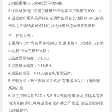
2.内胆采用SUS304镜面不锈钢板;
3.保温材质选用高密度玻璃纤维棉,保温层厚度为100mm;
4.温度循环系统采用特制空调型低噪音长轴风扇电机,耐高
低温之不锈钢多翼式叶轮,以达强度对流垂直扩散循环;
三、控制系统：
1.采用“7.0寸”彩色屏幕控制仪表,微电脑P.I.D控制S.S.R输
出运行,可设定循环次数；
2.温度显示精度：0.10℃;
3.湿
度显示精度
：0.1%RH;
4.感温传感器：PT100铂金电阻测温体;
5.控制方式：热平衡调温方式,所有电器均采用（施耐德）
系列产品;
6.温度控制采用P.I.D＋S.S.R系统同频道协调控制,具有自
动演算的功能,可将温度变化条件立即修正,使温度控制更
为精确稳定;