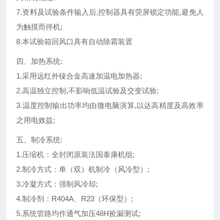
7.资料及试验条件输入后,控制器具有荧屏锁定功能,避免人
为触摸而停机;
8.本试验箱回风口具有自动除霜装置
四、加热系统:
1.采用远红外镍合金高速加温电加热器;
2.高温独立控制,不影响低温试验及交变试验;
3.温度控制输出功率均由微电脑演算,以达高精度及高效率
之用电效益;
五、制冷系统:
1.压缩机：全封闭原装法国泰康机组;
2.制冷方式：单（双）机制冷（风冷型）;
3.冷凝方式：强制风冷却;
4.制冷剂：R404A、R23（环保型）;
5.系统管路均作通气加压48H捡漏测试;