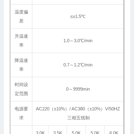
温度偏
≤
±
1.5℃
差
升温速
1.0～3.0℃/min
率
降温速
0.7～1.2℃/min
率
时间设
0～9999min
定范围
电源要
AC220（
±
10%）/ AC380（
±
10%）V/50HZ
求
三相五线制
3.0K
3.5K
5.0K
5.0K
6.0K