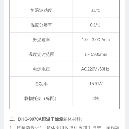
恒温波动度
±1℃
温度分辨率
0.1℃
升温速率
1.0～3.0℃/min
温度定时范围
1～9999min
电源电压
AC220V /50Hz
总功率
1570W
载物托架（标配）
2块
二、
DHG-9070A恒温干燥箱
箱体材料:
1、试验箱设计*，箱体采用数控机床加工成型，操作容