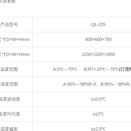
号及参数
产品型号
QL-225
寸D×W×Hmm
500×600×750
寸D×W×Hmm
1150×1020×1850
温度范围
A:0℃～70℃、 B:RT+10℃～70℃
(订货
湿度范围
A:40%～98%R.H、B:85%～98%R.
温度波动度
≤±0.5℃
温度均匀度
≤±2℃
温度偏差
≤±1.5℃