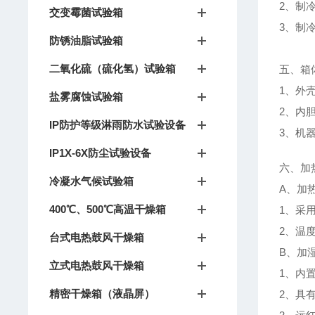
2、制
交变霉菌试验箱
3、制冷
防锈油脂试验箱
二氧化硫（硫化氢）试验箱
五、箱
1、外
盐雾腐蚀试验箱
2、内
IP防护等级淋雨防水试验设备
3、机
IP1X-6X防尘试验设备
六、加
冷凝水气候试验箱
A、加
400℃、500℃高温干燥箱
1、采
2、温
台式电热鼓风干燥箱
B、加
立式电热鼓风干燥箱
1、内
精密干燥箱（液晶屏）
2、具