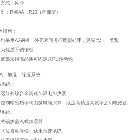
冷方式：风冷
剂：R404A、R23（环保型）
体结构：
壳均采用A3钢板，外壳表面进行喷塑处理，更显光洁、美观
胆为优质不锈钢板
器底部采用高品质可固定式PU活动轮
热、加湿、除湿系统：
热系统：
用远红外镍合金高速加温电加热器
度控制输出功率均由微电脑演算，以达高精度高效率之用电效益
湿系统：
置式锅炉蒸汽式加湿器
有水位自动补偿、缺水报警系统