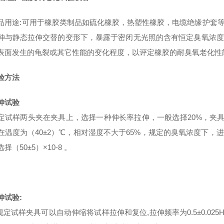
品用途:可用于橡胶类制品如硫化橡胶，热塑性橡胶，电缆绝缘护套
伸与静态拉伸交替的变形下，暴露于密闭无光照的含有恒定臭氧浓度
表面发生的龟裂或其它性能的变化程度，以评定橡胶的耐臭氧老化性
验方法
伸试验
定试样两头夹在夹具上，选择一种伸长率拉伸，一般选择20%，夹具安
在温度为（40±2）℃，相对湿度不大于65%，规定的臭氧浓度下
择（50±5）×10-8 。
伸试验:
准规定试样夹具可以自动伸缩将试样拉伸和复位,拉伸频率为0.5±0.025