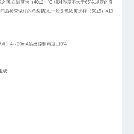
之间,在温度为（40±2）℃,相对湿度不大于65%,规定的臭
后检查试样的龟裂情况,一般臭氧浓度选择（50±5）×10
）4～20mA输出控制精度±10%
组成