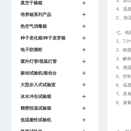
3、远
真空干燥箱
4、湿度
培养箱系列产品
C、除
热空气消毒箱
七、电
种子老化箱/种子发芽箱
1、7
电子防潮柜
2、精度
3、解析
紫外灯管/氙弧灯管
4、感
振动试验机/振动台
5、控
大型步入式试验室
6、温度
7、具
冰水冲击试验箱
8、臭
精密恒温试验箱
低温脆性试验机