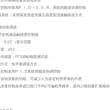
红外不锈钢高速加温电热管
控制均采用P . I . D ＋S . S . R，系统同频道协调控制
湿系统：采用蒸发器盘管露点温度层流接触除湿方式
路控制系统：
.0寸彩色液晶触摸屏控制器
：0.1℃（显示范围
度：±0.1
温传感器：PT100铂电阻测试器；
制方式：热平衡调温方式；
控制采用P . I . D系统同频道协调控制
有自动演算的功能，可减少人为设定时所带来的不便
氧浓度控制采用进口西门子PIC可编程序模块，及PLC模拟量扩展模块