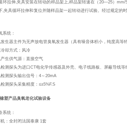
循环拉伸,夹具安装在转动的样品架上,样品架转速在（20—25）mm/S
下,夹具循环拉伸和复位并随样品架一起转动进行试验。经过规定的时间
氧系统：
氧发生器主件为无声放电管臭氧发生器（具有噪音体积小，纯度高等特点
极冷却方式：风冷
氧产生供气源：直接空气
氧检测探头为进口CT电化学传感器及外壳、电子线路板、屏蔽导线等
氧检测探头输出信号：4～20mA
检测探头采集精度：≤±5%F.S
225橡塑产品臭氧老化试验设备
冷系统：
缩机：全封闭法国泰康 1套