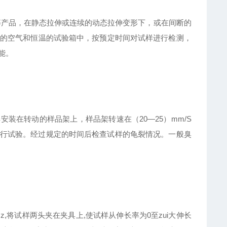
等产品，在静态拉伸或连续的动态拉伸变形下，或在间断的
的空气和恒温的试验箱中，按预定时间对试样进行检测，
能。
装在转动的样品架上，样品架转速在（20—25）mm/S
，进行试验。经过规定的时间后检查试样的龟裂情况。一般臭
Hz,将试样两头夹在夹具上,使试样从伸长率为0至zui大伸长