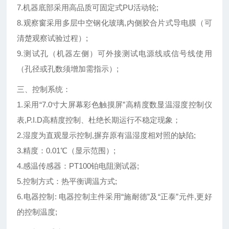
7.机器底部采用高品质可固定式PU活动轮;
8.观察窗采用多层中空钢化玻璃,内侧胶合片式导电膜（可
清楚观察试验过程）;
9.测试孔（机器左侧）可外接测试电源线或信号线使用
（孔径或孔数须增加需指示）;
三、控制系统：
1.采用“7.0寸大屏幕彩色触摸屏”高精度数显温湿度控制仪
表,P.I.D高精度控制、杜绝长期运行不稳定现象；
2.湿度为直观显示控制,摒弃原有温湿度相对照的缺陷;
3.精度：0.01℃（显示范围）;
4.感温传感器：PT100铂电阻测试器;
5.控制方式：热平衡调温方式;
6.电器控制: 电器控制主件采用“施耐德”及“正泰”元件,更好
的控制温度;