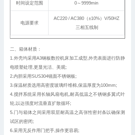
时间设定范围
0～9999
min
AC220 / AC380（
±
10%）V/50HZ
电源要求
三相五线制
二、箱体材质：
1.外壳均采用A3钢板数控机床加工成型,外壳表面进行防静
电喷塑处理,更显光洁、美观;
2.内胆采用SUS304镜面不锈钢板;
3.保温材质选用高密度玻璃纤维棉,保温厚度为100mm;
4.搅拌系统采用长轴风扇电机,耐高低温之不锈钢多翼式叶
轮,以达强度对流垂直扩散循环;
5.门与箱体之间采用双层耐高温之高张性密封条以确保测
试区的密闭;
6.采用无反作用门把手,操作更容易;