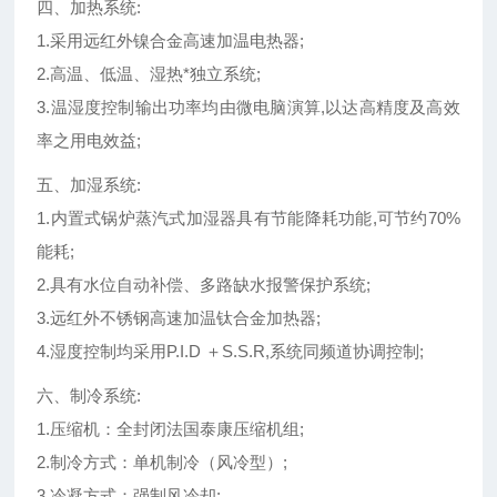
四、加热系统:
1.采用远红外镍合金高速加温电热器;
2.高温、低温、湿热*独立系统;
3.温湿度控制输出功率均由微电脑演算,以达高精度及高效
率之用电效益;
五、加湿系统:
1.内置式锅炉蒸汽式加湿器具有节能降耗功能,可节约70%
能耗;
2.具有水位自动补偿、多路缺水报警保护系统;
3.远红外不锈钢高速加温钛合金加热器;
4.湿度控制均采用P.I.D ＋S.S.R,系统同频道协调控制;
六、制冷系统:
1.压缩机：全封闭法国泰康压缩机组;
2.制冷方式：单机制冷（风冷型）;
3.冷凝方式：强制风冷却;