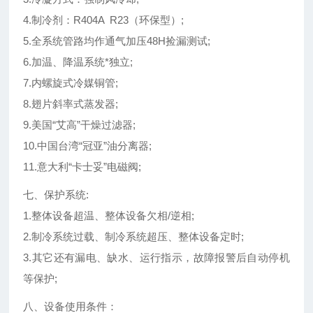
4.制冷剂：R404A R23（环保型）;
5.全系统管路均作通气加压48H捡漏测试;
6.加温、降温系统*独立;
7.内螺旋式冷媒铜管;
8.翅片斜率式蒸发器;
9.美国“艾高”干燥过滤器;
10.中国台湾“冠亚”油分离器;
11.意大利“卡士妥”电磁阀;
七、保护系统:
1.整体设备超温、整体设备欠相/逆相;
2.制冷系统过载、制冷系统超压、整体设备定时;
3.其它还有漏电、缺水、运行指示，故障报警后自动停机
等保护;
八、设备使用条件：