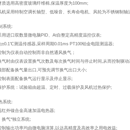
材质选用高密度玻璃纤维棉,保温厚度为100mm;
环风机采用特制空调长轴型、低噪音、长寿命电机、风轮为不锈钢制轴
制系统:
表采用进口双数显微电脑PID、At自整定高精度温控仪表;
为±0.1℃测温传感器,采样周期0.01ms PT100铂金电阻测温器;
气控制为仪表自动控制而非自然通风换气；
动换气时由仪表设置换气次数及每次换气时间与停止时间,从而控制驱动
体顶部配备换气量出口,可预先调节换气出口大小;
板控制表面配备换气运行显示及停止显示;
全保护系统：试验箱由超温、定时、过载保护及风机过热保护;
热系统:
用远红外镍合金高速加温电热器;
、换气*独立系统;
度控制输出功率均由微电脑演算,以达高精度及高效率之用电效益;