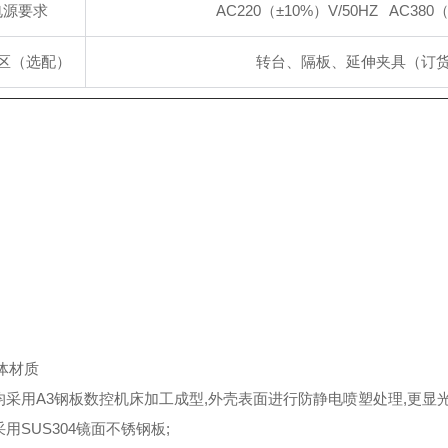
电源要求
AC220（±10%）V/50HZ AC380（
区（选配）
转台、隔板、延伸夹具（订
体材质
壳均采用A3钢板数控机床加工成型,外壳表面进行防静电喷塑处理,更显
采用SUS304镜面不锈钢板;