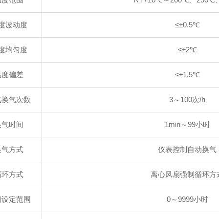
度波动度
≤±0.5℃
度均匀度
≤±2℃
温度偏差
≤±1.5℃
气换气次数
3～100次/h
换气时间
1min～99小时
换气方式
仪表控制自动换气
循环方式
离心风扇强制循环方
间设定范围
0～9999小时