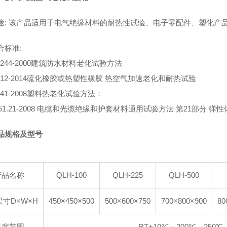
途: 该产品适用于电气绝缘材料的耐热性试验、电子零配件、塑化产
合标准:
18244-2000建筑防水材料老化试验方法
3512-2014硫化橡胶或热塑性橡胶 热空气加速老化和耐热试验
7141-2008塑料热老化试验方法；
951.21-2008 电缆和光缆绝缘和护套材料通用试验方法 第21部分 
品规格及型号
产品名称
QLH-100
QLH-225
QLH-500
寸D×W×H
450×450×500
500×600×750
700×800×900
80
温度范围
RT+10℃～200℃、250℃