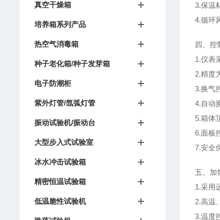
真空干燥箱
3.保温
4.循
培养箱系列产品
热空气消毒箱
四、控
1.仪
种子老化箱/种子发芽箱
2.精度
电子防潮柜
3.换
紫外灯管/氙弧灯管
4.自
5.箱
振动试验机/振动台
6.面
大型步入式试验室
7.安
冰水冲击试验箱
五、加
精密恒温试验箱
1.采
低温脆性试验机
2.高温
3.温