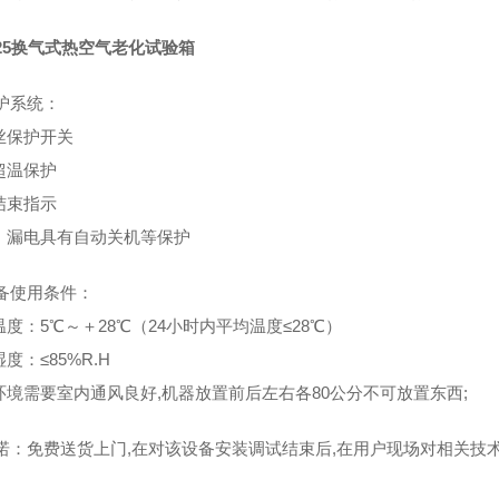
225换气式热空气老化试验箱
护系统：
熔丝保护开关
体超温保护
验结束指示
载、漏电具有自动关机等保护
备使用条件：
温度：5℃～＋28℃（24小时内平均温度≤28℃）
湿度：≤85%R.H
作环境需要室内通风良好,机器放置前后左右各80公分不可放置东西;
诺：免费送货上门,在对该设备安装调试结束后,在用户现场对相关技