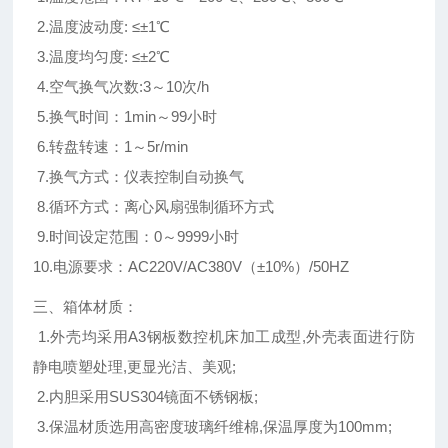
2.温度波动度: ≤±1℃
3.温度均匀度: ≤±2℃
4.空气换气次数:3～10次/h
5.换气时间：1min～99小时
6.转盘转速：1～5r/min
7.换气方式：仪表控制自动换气
8.循环方式：离心风扇强制循环方式
9.时间设定范围：0～9999小时
10.电源要求：AC220V/AC380
V（±10%）/50HZ
三、箱体材质：
1.外壳均采用A3钢板数控机床加工成型,外壳表面进行防
静电喷塑处理,更显光洁、美观;
2.内胆采用SUS304镜面不锈钢板;
3.保温材质选用高密度玻璃纤维棉,保温厚度为100mm;