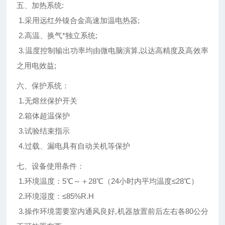
五、加热系统:
1.采用远红外镍合金高速加温电热器;
2.高温、换气*独立系统;
3.温度控制输出功率均由微电脑演算,以达高精度及高效率
之用电效益;
六、保护系统：
1.无熔丝保护开关
2.箱体超温保护
3.试验结束指示
4.过载、漏电具有自动关机等保护
七、设备使用条件：
1.环境温度：5℃～＋28℃（24小时内平均温度≤28℃）
2.环境湿度：≤85%R.H
3.操作环境需要室内通风良好,机器放置前后左右各80公分