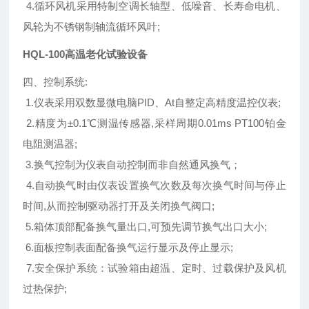
4.循环风机采用特制空调长轴型、低噪音、长寿命电机、
风轮为不锈钢制轴流循环风叶;
HQL-100高温老化试验设备
四、控制系统:
1.仪表采用双数显微电脑PID、At自整定高精度温控仪表;
2.精度为±0.1℃测温传感器,采样周期0.01ms PT100铂金
电阻测温器;
3.换气控制为仪表自动控制而非自然通风换气；
4.自动换气时由仪表设置换气次数及每次换气时间与停止
时间,从而控制驱动器打开及关闭换气阀口;
5.箱体顶部配备换气量出口,可预先调节换气出口大小;
6.面板控制表面配备换气运行显示及停止显示;
7.安全保护系统：试验箱由超温、定时、过载保护及风机
过热保护;