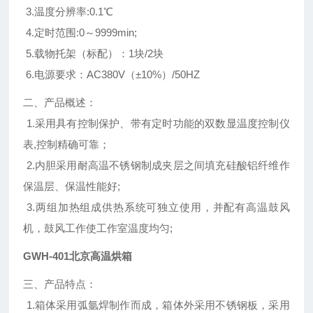
3.温度分辨率:0.1℃
4.定时范围:0～9999min;
5.载物托架（标配）：1块/2块
6.电源要求：AC380V（±10%）/50HZ
二、产品概述：
1.采用具有控制保护、带有定时功能的双数显温度控制仪
表,控制精确可靠；
2.内胆采用耐高温不锈钢制成夹层之间填充硅酸铝纤维作
保温层、保温性能好;
3.两组加热组成供热系统可独立使用，并配有高温鼓风
机，鼓风工作使工作室温度均匀;
GWH-401北京高温烘箱
三、产品特点：
1.箱体采用弧氩焊制作而成，箱体外采用不锈钢板，采用