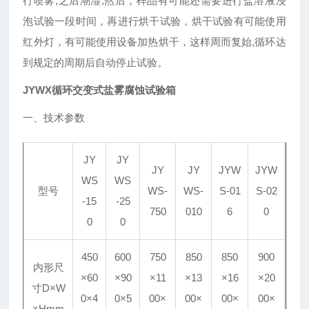
行喷雾,之后潮湿,然后，样品有可能还需要进行盐溶液浸
泡试验一段时间，再进行烘干试验，烘干试验有可能使用
红外灯，有可能使用设备加热烘干，这样周而复始,循环达
到规定的周期后自动停止试验。
JYWX循环交变式盐雾腐蚀试验箱
一、技术参数
JY
JY
JY
JY
JYW
JYW
WS
WS
型号
WS
-
WS
-
S
-01
S
-02
-15
-25
750
010
6
0
0
0
450
600
750
850
850
900
内形尺
×60
×90
×11
×13
×16
×20
寸D×W
0×4
0×5
00×
00×
00×
00×
×Hmm