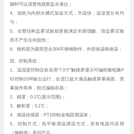
随时可以清楚地观察盐水液位；
4、加热为内胆水槽式加温方式，升温快，温湿度分布均
匀；
5、全塑结构盐雾试验箱更能满足长期强酸、强盐雾试验
而不产生任何损伤；
6、饱和器为圆筒型全304不锈钢制作，外部保温棉保温；
四、控制系统：
1、温湿度控制仪表采用“7.0
寸
”触摸屏显示可编程微电脑P
ID控制SSR输出运行，全进口超大液晶触摸屏幕画面，荧
幕操作简单，程式编辑容易；
2、精度：0.1℃(显示范围)；
3、解析度：0.1℃；
4、感温传感器：PT100铂金电阻测温体；
5、控制方式：热平衡调温调湿方式，所有电器均采用
（施耐德）系列产品；