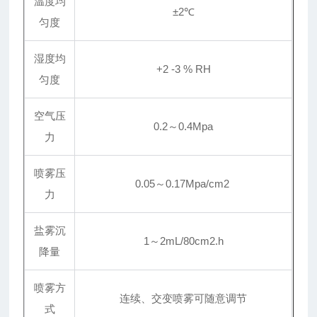
温度均
±2℃
匀度
湿度均
+2 -3 % RH
匀度
空气压
0.2～0.4Mpa
力
喷雾压
0.05～0.17Mpa/cm2
力
盐雾沉
1～2mL/80cm2.h
降量
喷雾方
连续、交变喷雾可随意调节
式