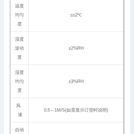
温度
均匀
≤±2℃
度
湿度
波动
±2%RH
度
湿度
均匀
±3%RH
度
风
0.5～1M/S(如需显示订货时说明)
速
自动