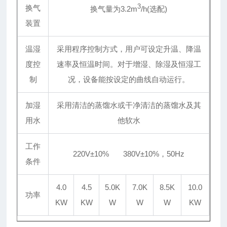
3
换气
换气量为3.2m
/h(选配)
装置
温湿
采用程序控制方式，用户可设定升温、降温
度控
速率及恒温时间。对于增湿、除湿及恒湿工
制
况，设备能按设定的曲线自动运行。
加湿
采用清洁的蒸馏水或干净清洁的蒸馏水及其
用水
他软水
工作
220V±10% 380V±10%，50Hz
条件
4.0
4.5
5.0K
7.0K
8.5K
10.0
功率
KW
KW
W
W
W
KW