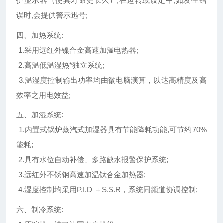
护显示器（使其寿命更长久）,在运转或设定中,如发生错
误时,会提供警示迅号;
四、加热系统:
1.采用远红外镍合金高速加温电热器;
2.高温低温湿热*独立系统;
3.温湿度控制输出功率均由微电脑演算，以达高精度及高
效率之用电效益;
五、加湿系统:
1.内置式锅炉蒸汽式加湿器具有节能降耗功能,可节约70%
能耗;
2.具有水位自动补偿、多路缺水报警保护系统;
3.远红外不锈钢高速加温钛合金加热器;
4.湿度控制均采用P.I.D ＋S.S.R，系统同频道协调控制;
六、制冷系统: