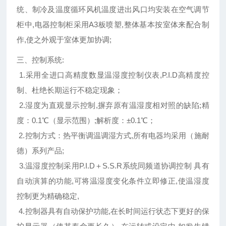
统、制冷及温度循环风机温度进出风口均安装在空气调节
柜中,电器控制柜采用A3板喷塑,整体基本按室体来配合制
作,使之外观于室体更加协调;
三、控制系统:
1.采用全进口高精度数显温湿度控制仪表,P.I.D高精度控
制、杜绝长期运行不稳定现象；
2.湿度为直观显示控制,摒弃原有温湿度相对照的缺陷;精
度：0.1℃（显示范围）;解析度：±0.1℃；
2.控制方式：热平衡调温调湿方式,所有电器均采用（施耐
德）系列产品;
3.温湿度控制采用P.I.D＋S.S.R系统同频道协调控制 具有
自动演算的功能,可将温湿度变化条件立即修正,使温湿度
控制更为精确稳定,
4.控制器具有自动保护功能,在长时间运行状态下更好的保