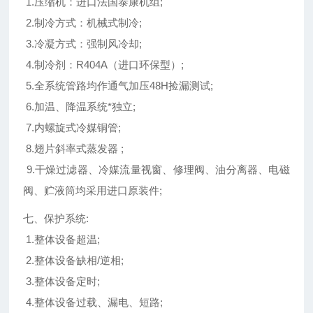
1.压缩机：进口法国泰康机组;
2.制冷方式：机械式制冷;
3.冷凝方式：强制风冷却;
4.制冷剂：R404A（进口环保型）;
5.全系统管路均作通气加压48H捡漏测试;
6.加温、降温系统*独立;
7.内螺旋式冷媒铜管;
8.翅片斜率式蒸发器 ;
9.干燥过滤器、冷媒流量视窗、修理阀、油分离器、电磁
阀、贮液筒均采用进口原装件;
七、保护系统:
1.整体设备超温;
2.整体设备缺相/逆相;
3.整体设备定时;
4.整体设备过载、漏电、短路;