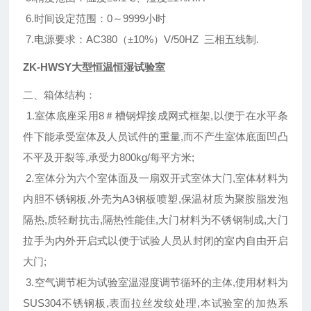
6.时间设定范围：0～9999小时
7.电源要求：AC380（±10%）V/50HZ 三相五线制.
ZK-HWSY大型恒温恒湿试验室
二、箱体结构：
1.室体底座采用8＃槽钢焊接成网式框架,以便于在水平条
件下能承受室体及人员试件的重量,而不产生室体底面凹凸
不平及开裂等,承受力800kg/每平方米;
2.室体分为六个室体面及一扇双开式室体大门,室体材料为
内胆不锈钢板,外壳为A3钢板喷塑,保温材质为聚胺脂发泡
隔热,质轻耐抗击,隔热性能佳,大门材料为不锈钢制成,大门
拉手为内外开启式以便于试验人员从封闭的室内自由开启
大门;
3.空气调节柜为试验室温湿度调节循环的主体,使用材料为
SUS304不锈钢板,表面拉丝发纹处理,本试验室的加热系