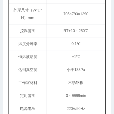
外形尺寸（W*D*
705×790×1390
H）mm
控温范围
RT+10～250℃
温度分辨率
0.1℃
恒温波动度
±1℃
达到真空度
小于133Pa
工作室材料
不锈钢板
定时范围
0～9999min
电源电压
220V/50Hz