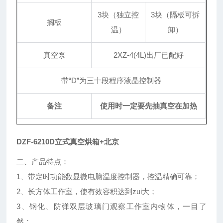
3块（独立控
3块（隔板可拆
搁板
温）
卸）
真空泵
2XZ-4(4L)出厂已配好
带“D”为三十段程序液晶控制器
备注
使用时一定要先抽真空在加热
DZF-6210D立式真空烘箱+北京
二、产品特点：
1、带定时功能数显微电脑温度控制器，控温精确可靠；
2、长方体工作室，使有效容积达到zui大；
3、钢化、防弹双层玻璃门观察工作室内物体，一目了
然；