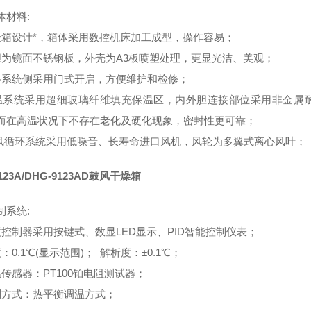
体材料:
验箱设计*，箱体采用数控机床加工成型，操作容易；
胆为镜面不锈钢板，外壳为A3板喷塑处理，更显光洁、美观；
路系统侧采用门式开启，方便维护和检修；
温系统采用超细玻璃纤维填充保温区，内外胆连接部位采用非金属
而在高温状况下不存在老化及硬化现象，密封性更可靠；
送风循环系统采用低噪音、长寿命进口风机，风轮为多翼式离心风叶；
9123A/DHG-9123AD鼓风干燥箱
制系统:
度控制器采用按键式、数显LED显示、PID智能控制仪表；
：0.1℃(显示范围)； 解析度：±0.1℃；
温传感器：PT100铂电阻测试器；
制方式：热平衡调温方式；