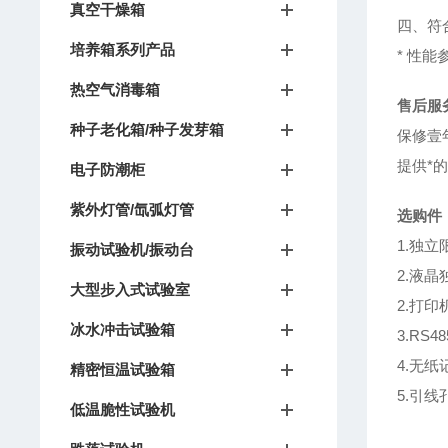
真空干燥箱
四、符合标
培养箱系列产品
* 性能
热空气消毒箱
售后服
种子老化箱/种子发芽箱
保修壹
提供*
电子防潮柜
紫外灯管/氙弧灯管
选购件
1.独
振动试验机/振动台
2.液
大型步入式试验室
2.打印
冰水冲击试验箱
3.RS
4.无纸
精密恒温试验箱
5.引线
低温脆性试验机