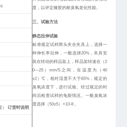
H
度，以评定橡胶的耐臭氧老化性能。
三、试验方法
静态拉伸试验
标准规定试样两头夹在夹具上，选择一
种伸长率拉伸，一般选择20%，夹具安
装在转动的样品架上，样品架转速在（2
0—25）mm/S之间，在温度为（40
±2）℃，相对湿度不大于65%，规定的
臭氧浓度下，进行试验。经过规定的时
间后检查试样的龟裂情况。一般臭氧浓
度选择（50±5）×10-8 。
浓度）
订货时说明