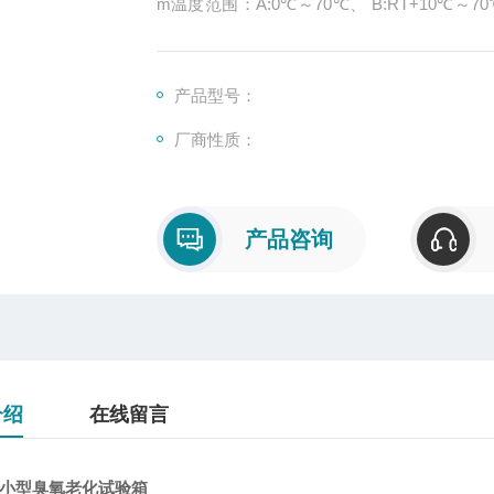
m温度范围：A:0℃～70℃、 B:RT+10℃～70℃（订货时说明）湿度范围：A:40%～98%R.H、B:85%
～98%R.H臭氧浓度：10～1000pphm（低浓
产品型号：
厂商性质：
产品咨询
介绍
在线留言
00小型臭氧老化试验箱