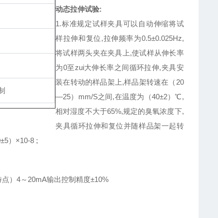
动态拉伸试验:
1.标准规定试样夹具可以自动伸缩将试
样拉伸和复位,拉伸频率为0.5±0.025Hz,
将试样两头夹在夹具上,使试样从伸长率
为0至zui大伸长率之间循环拉伸,夹具安
装在转动的样品架上,样品架转速在（20
线制
—25）mm/S之间,在温度为（40±2）℃,
相对湿度不大于65%,规定的臭氧浓度下,
夹具循环拉伸和复位并随样品架一起转
×10-8 ;
）4～20mA输出控制精度±10%