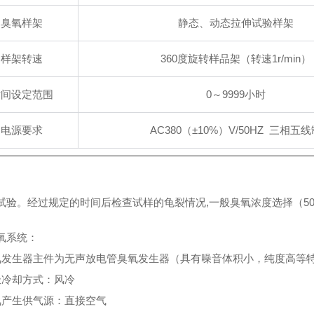
臭氧样架
静态、动态拉伸试验样架
样架转速
360度旋转样品架（转速1r/min）
时间设定范围
0～9999小时
电源要求
AC380（±10%）V/50HZ 三相五
试验。经过规定的时间后检查试样的龟裂情况,一般臭氧浓度选择（50±5）
氧系统：
氧发生器主件为无声放电管臭氧发生器（具有噪音体积小，纯度高等特点
极冷却方式：风冷
氧产生供气源：直接空气