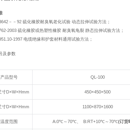
准
 13642－－92 硫化橡胶耐臭氧老化试验 动态拉伸试验方法；
 7762-2003 硫化橡胶或热塑性橡胶 耐臭氧龟裂 静态拉伸试验方法；
 2951.10-1997 电缆绝缘和护套材料通用试验方法；
号及参数
产品型号
QL-100
寸D×W×Hmm
450×450×500
寸D×W×Hmm
1100×870×1600
温度范围
A:0℃～70℃、 B:RT+10℃～70℃
(订货