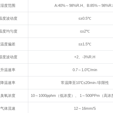
湿度范围
A:40%～98%R.H、B:85%～98%R.
温度波动度
≤±0.5℃
温度均匀度
≤±2℃
温度偏差
≤±1.5℃
湿度波动度
+2、-3%R.H
升温速率
0.7～1.0℃/min
降温速率
常温降至10℃≤20min /非限性
臭氧浓度
10～1000pphm（低浓度）、 1～500PPm（高
气体流速
12～16mm/S