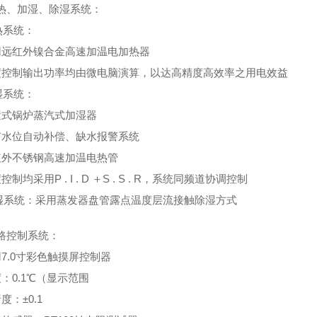
热、加湿、除湿系统：
热系统：
用远红外镍合金高速加温电加热器
度控制输出功率均由微电脑演算，以达高精度高效率之用电效益
湿系统：
置式锅炉蒸汽式加湿器
有水位自动补偿、缺水报警系统
红外不锈钢高速加温电热管
控制均采用P . I . D ＋S . S . R，系统同频道协调控制
湿系统：采用蒸发器盘管露点温度层流接触除湿方式
路控制系统：
用7.0寸彩色触摸屏控制器
：0.1℃（显示范围
度：±0.1