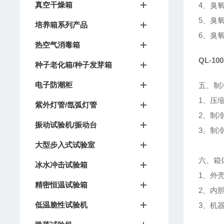
真空干燥箱
4、臭
5、臭
培养箱系列产品
6、臭氧
热空气消毒箱
QL-1
种子老化箱/种子发芽箱
电子防潮柜
五、制
1、压
紫外灯管/氙弧灯管
2、制
振动试验机/振动台
3、制冷
大型步入式试验室
六、箱
冰水冲击试验箱
1、外
精密恒温试验箱
2、内
低温脆性试验机
3、机