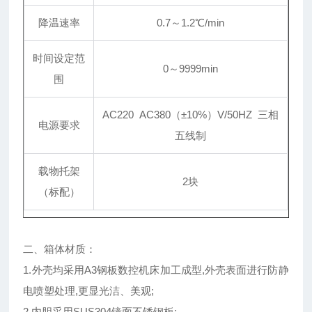
降温速率
0.7～1.2℃/min
时间设定范
0～9999min
围
AC220 AC380（±10%）V/50HZ 三相
电源要求
五线制
载物托架
2块
（标配）
二、箱体材质：
1.外壳均采用A3钢板数控机床加工成型,外壳表面进行防静
电喷塑处理,更显光洁、美观;
2.内胆采用SUS304镜面不锈钢板;