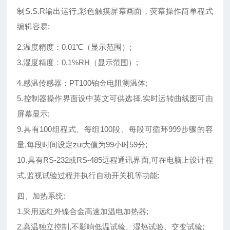
制S.S.R输出运行,彩色触摸屏幕画面，荧幕操作简单程式
编辑容易;
2.温度精度：0.01℃（显示范围）;
3.湿度
精度
：0.1%RH
（显示范围）
;
4.感温传感器：PT100铂金电阻测温体;
5.控制器操作界面设中英文可供选择,实时运转曲线图可由
屏幕显示;
9.具有100组程式、每组100段、每段可循环999步骤的容
量,每段时间设定zui大值为99小时59分;
10.具有RS-232或RS-485远程通讯界面,可在电脑上设计程
式,监视试验过程并执行自动开关机等功能;
四、加热系统:
1.采用远红外镍合金高速加温电加热器;
2.高温独立控制,不影响低温试验、湿热试验、交变试验;