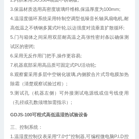
3.保温材质选用高密度玻璃纤维棉,保温厚度为100mm;
4.温湿度循环系统采用特制空调型低噪音长轴风扇电机,耐
高低温之不锈钢多翼式叶轮,以达强度对流垂直扩散循环;
5.门与箱体之间采用双层耐高温之高张性密封条以确保测
试区的密闭;
6.采用无反作用门把手,操作更容易;
7.机器底部采用高品质可固定式PU活动轮;
8.观察窗采用多层中空钢化玻璃,内侧胶合片式导电膜加热
除霜（清楚观察试验过程）;
9.测试孔（机器左侧）可外接测试电源线或信号线使用
（孔径或孔数须增加需指示）;
GDJS-100可程式高低温湿热试验设备
三、控制系统：
1.温湿度控制仪表采用“7.0寸”控制器,可编程微电脑P.I.D控